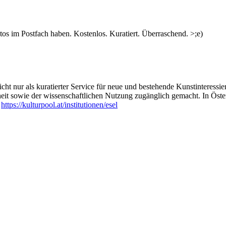
s im Postfach haben. Kostenlos. Kuratiert. Überraschend. >;e)
ht nur als kuratierter Service für neue und bestehende Kunstinteressiert
heit sowie der wissenschaftlichen Nutzung zugänglich gemacht. In Öste
:
https://kulturpool.at/institutionen/esel