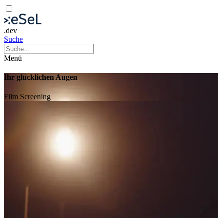
.dev
Suche
Menü
Ihr glücklichen Augen
Film
Screening