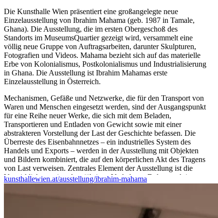
Die Kunsthalle Wien präsentiert eine großangelegte neue
Einzelausstellung von Ibrahim Mahama (geb. 1987 in Tamale,
Ghana). Die Ausstellung, die im ersten Obergeschoß des
Standorts im MuseumsQuartier gezeigt wird, versammelt eine
völlig neue Gruppe von Auftragsarbeiten, darunter Skulpturen,
Fotografien und Videos. Mahama bezieht sich auf das materielle
Erbe von Kolonialismus, Postkolonialismus und Industrialisierung
in Ghana. Die Ausstellung ist Ibrahim Mahamas erste
Einzelausstellung in Österreich.
Mechanismen, Gefäße und Netzwerke, die für den Transport von
Waren und Menschen eingesetzt werden, sind der Ausgangspunkt
für eine Reihe neuer Werke, die sich mit dem Beladen,
Transportieren und Entladen von Gewicht sowie mit einer
abstrakteren Vorstellung der Last der Geschichte befassen. Die
Überreste des Eisenbahnnetzes – ein industrielles System des
Handels und Exports – werden in der Ausstellung mit Objekten
und Bildern kombiniert, die auf den körperlichen Akt des Tragens
von Last verweisen. Zentrales Element der Ausstellung ist die
Verwirklichung eines langjährigen Vorhabens: Dekonstruktion,
kunsthallewien.at/ausstellung/ibrahim-mahama
Transport und Präsentation einer Diesellokomotive in
Originalgröße in Kombination mit einer Vielzahl von emaillierter
Eisengefäße – sogenannte „headpans“ –, die als
Trägerkonstruktion für die Lokomotive dienen.