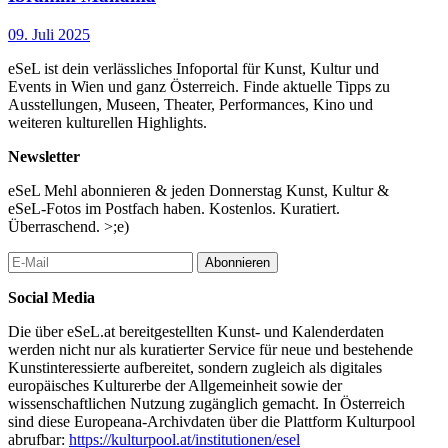
der 56. Biennale Arte, Venedig und im K21, Düsseldorf (beide
2015). Mahama wurde außerdem zum künstlerischen Leiter der
09. Juli 2025
35. Grafikbiennale von Ljubljana (2023) ernannt. Er ist
Preisträger des ersten Sam Gilliam Award der Dia Art
eSeL ist dein verlässliches Infoportal für Kunst, Kultur und
Foundation. Mahama lebt und arbeitet in Accra, Kumasi und
Events in Wien und ganz Österreich. Finde aktuelle Tipps zu
Tamale, wo er mehrere von Künstler*innen geleitete
Ausstellungen, Museen, Theater, Performances, Kino und
Gemeinschaftsinitiativen gegründet hat, darunter das Savannah
weiteren kulturellen Highlights.
Centre for Contemporary Art (SCCA) im Jahr 2019, das Red
Clay Studio im Jahr 2020 und vor kurzem das Nkrumah Volini
Newsletter
(alle in Tamale).
eSeL Mehl abonnieren & jeden Donnerstag Kunst, Kultur &
...Mehr lesen
eSeL-Fotos im Postfach haben. Kostenlos. Kuratiert.
Überraschend. >;e)
Abonnieren
Social Media
Die über eSeL.at bereitgestellten Kunst- und Kalenderdaten
werden nicht nur als kuratierter Service für neue und bestehende
Kunstinteressierte aufbereitet, sondern zugleich als digitales
europäisches Kulturerbe der Allgemeinheit sowie der
wissenschaftlichen Nutzung zugänglich gemacht. In Österreich
sind diese Europeana-Archivdaten über die Plattform Kulturpool
abrufbar:
https://kulturpool.at/institutionen/esel