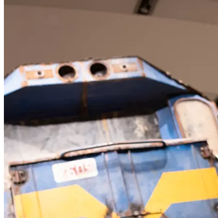
Diese „headpans“ sind ein gängiges Gefäß, das in Ghana zum
Transport von Waren und Materialien verwendet wird. Mahama
sammelte Tausende dieser Schüsseln, indem er neue gegen
gebrauchte eintauschte. Die beschädigten, verrosteten und
verbeulten Objekte zeugen von intensivem Gebrauch. Unter dem
Zug gestapelt, tragen sie eine Lokomotive, die als eine andere Art
von Gefäß verstanden werden kann. Der Zug wurde in den
1960er-Jahren, dem Jahrzehnt nach der Unabhängigkeit des
Landes, aus Deutschland importiert, um auf den Strecken
eingesetzt zu werden, die für den Transport von Mineralien und
Gütern wie Kaffee und Kakao zum Hafen und den
darauffolgenden Weitertransport nach Europa gebaut wurden.
Diese Infrastruktur hat die Wirtschaft des Landes grundlegend
geprägt, indem sie das Land für „Entwicklung“ öffnete,
gleichzeitig aber seine reichhaltigen natürlichen Ressourcen
zerstörte. In Mahamas Skulptur wirkt die Lokomotive wie von
innen ausgehöhlt – eine leere Metallhülle, die eine Leerstelle
einschließt.
Eine begleitende fotografische Serie zeigt den körperlichen
Verschleiß, der durch das tägliche Tragen der „headpans“
entsteht. Dazu gehören über 100 Röntgenbilder von
Wirbelsäulendeformationen. Diese Bilder sind in ein Metallgerüst
eingefasst, das wiederum dem Zug entnommen wurde.