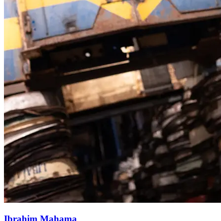
Gleichzeitig Symbol und System kolonialer und kapitalistischer
Ausbeutung, stellt Mahamas Kritik die Eisenbahn als eine
Infrastruktur dar, die buchstäblich auf dem Rücken der
ghanaischen Bevölkerung errichtet wurde.
Biographie
Ibrahim Mahama (geb. 1987, Tamale, Ghana) hatte
Einzelausstellungen im Fruitmarket, Edinburgh (2024);
Kunsthalle Osnabrück, Deutschland (2023); Oude Kerk,
Amsterdam; Frac des Pays de la Loire, Nantes (beide 2022);
University of Michigan Museum of Art (2020); Tel Aviv Art
Museum (2016) und K.N.U.S.T Museum, Kumasi (2013). Zu
seinen Werken für den öffentlichen Raum gehören
Auftragsarbeiten für das Barbican Centre (2024), die Stadt
Osnabrück (2023) und The High Line, New York (2021). Seine
Werke wurden auch im Rahmen zahlreicher
Gruppenausstellungen präsentiert, darunter in der Sharjah
Biennale 15, der 18. Biennale Architettura, Venedig, der 35.
Bienal de São Paulo (alle 2023), im Museum of Fine Arts,
Houston (2021); im Centre Pompidou, Paris; der 22. Biennale
von Sydney; der Stellenbosch Triennale (alle 2020); der 6.
Lubumbashi Biennale; im Ghana Pavillon der 58. Biennale Arte,
Venedig (beide 2019); der Documenta 14, Athen und Kassel
(2017); dem Broad Art Museum, Michigan State University; der
Kunsthal Charlottenborg, Kopenhagen und Holbæk (beide 2016);
Ibrahim Mahama