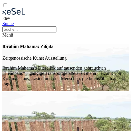
.dev
Suche
Menü
Ibrahim Mahama: Zilijifa
Zeitgenössische Kunst
Ausstellung
Ibrahim Mahama’s Diesellok auf tausenden gebrauchten
„Headpans“ – gängige Transportgefäße aus Ghana – erzählt von
Kolonialismus, Lasten und den Menschen, die buchstäblich alles
tragen.