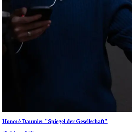
Honoré Daumier "Spiegel der Gesellschaft"