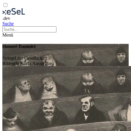
.dev
Suche
Menü
Honoré Daumier
Spiegel der Gesellschaft
Bildende Kunst
Ausstellung