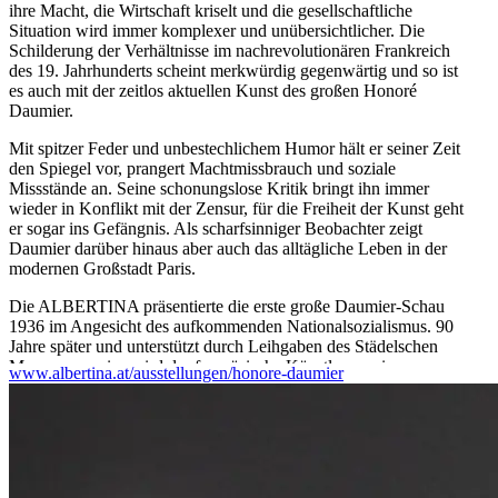
ihre Macht, die Wirtschaft kriselt und die gesellschaftliche
Situation wird immer komplexer und unübersichtlicher. Die
Schilderung der Verhältnisse im nachrevolutionären Frankreich
des 19. Jahrhunderts scheint merkwürdig gegenwärtig und so ist
es auch mit der zeitlos aktuellen Kunst des großen Honoré
Daumier.
Mit spitzer Feder und unbestechlichem Humor hält er seiner Zeit
den Spiegel vor, prangert Machtmissbrauch und soziale
Missstände an. Seine schonungslose Kritik bringt ihn immer
wieder in Konflikt mit der Zensur, für die Freiheit der Kunst geht
er sogar ins Gefängnis. Als scharfsinniger Beobachter zeigt
Daumier darüber hinaus aber auch das alltägliche Leben in der
modernen Großstadt Paris.
Die ALBERTINA präsentierte die erste große Daumier-Schau
1936 im Angesicht des aufkommenden Nationalsozialismus. 90
Jahre später und unterstützt durch Leihgaben des Städelschen
Museumsvereins wird der französische Künstler nun in neuem
www.albertina.at/ausstellungen/honore-daumier
Licht gezeigt. Neben zahlreichen Lithografien und Zeichnungen
sind auch seine berühmten Gemälde und Skulpturen ausgestellt –
sowie ein Animationsfilm zum Werk Daumiers, dessen Musik
von keinen Geringeren als Paul und Linda McCartney stammt.
In Kooperation mit dem Städel Museum, Frankfurt am Main.