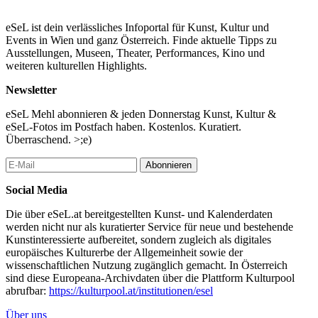
15:00 – BOOK TALK (EN)
eSeL ist dein verlässliches Infoportal für Kunst, Kultur und
VIVIANE SASSEN. THE IMPORTANCE OF
Events in Wien und ganz Österreich. Finde aktuelle Tipps zu
PHOTOBOOKS IN THE ARTIST’S CAREER
Ausstellungen, Museen, Theater, Performances, Kino und
Viviane Sassen, Künstlerin artist
weiteren kulturellen Highlights.
im Gespräch mit in conversation with Joshua Chuang, Kurator
curator
Newsletter
16:00 – BOOK TALK (EN)
eSeL Mehl abonnieren & jeden Donnerstag Kunst, Kultur &
FLORIAN RAINER. TAGADA
eSeL-Fotos im Postfach haben. Kostenlos. Kuratiert.
Florian Rainer, Künstler
Überraschend. >;e)
im Gespräch mit Frauke Kreutler, Kurator*in
Abonnieren
17:00 – BOOK TALK (EN)
ÜBER ON ROBERT ADAMS. LIVING LEGEND
Social Media
ein Gespräch zwischen Joshua Chuang, Kurator und Gerry
Badger, Autor, Kurator
Die über eSeL.at bereitgestellten Kunst- und Kalenderdaten
werden nicht nur als kuratierter Service für neue und bestehende
18:00 – AWARD (DE)
Kunstinteressierte aufbereitet, sondern zugleich als digitales
MEDAILLENVERLEIHUNG DER PHOTOGRAPHISCHEN
europäisches Kulturerbe der Allgemeinheit sowie der
GESELLSCHAFT, WIEN
wissenschaftlichen Nutzung zugänglich gemacht. In Österreich
Elfi Semotan, Kristian Bissuti, Franzi Kreis, Julia Wesely,
sind diese Europeana-Archivdaten über die Plattform Kulturpool
Fotograf*innen
abrufbar:
https://kulturpool.at/institutionen/esel
Sonntag, 5. Oktober 2025
Über uns