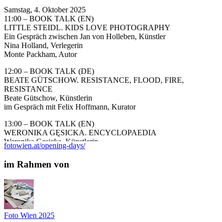
Samstag, 4. Oktober 2025
11:00 – BOOK TALK (EN)
LITTLE STEIDL. KIDS LOVE PHOTOGRAPHY
Ein Gespräch zwischen Jan von Holleben, Künstler
Nina Holland, Verlegerin
Monte Packham, Autor
12:00 – BOOK TALK (DE)
BEATE GÜTSCHOW. RESISTANCE, FLOOD, FIRE,
RESISTANCE
Beate Gütschow, Künstlerin
im Gespräch mit Felix Hoffmann, Kurator
13:00 – BOOK TALK (EN)
WERONIKA GĘSICKA. ENCYCLOPAEDIA
Weronika Gęsicka, Künstlerin
fotowien.at/opening-days/
im Gespräch mit Monika Pietrzak-Franger, Wissenschaftlerin
im Rahmen von
14:00 – BOOK PANEL (EN)
ARTPHILEIN FOUNDATION, THE VIRTUAL
BOOKSHELF. ON COLLECTING PHOTOBOOKS
Caterina De Pietri und and Josef Chladek, Sammler*innen
collectors
im Gespräch mit in conversation with Roland Fischer-Briand,
Foto Wien 2025
Kurator curator