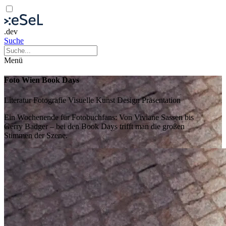
.dev
Suche
Menü
Foto Wien Book Days
Literatur
Fotografie
Visuelle Kunst
Design
Präsentation
Ein Wochenende für Fotobuchfans: Von Viviane Sassen bis
Gerry Badger – bei den Book Days trifft man die großen
Stimmen der Szene.