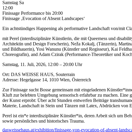
Samstag
Sa
12:00
Finissage
Performance
bis 20:00
Finissage ‚Evocation of Absent Landscapes‘
Ein achtstündiges Happening als performative Landschaft von/mit Cl
mit Perel (interdisziplinäre Künstlerin, die mit Queerness und disabi
Architektin und Design Forscherin), Neža Kokalj, (Tänzerin), Marti
und Bildhauerin), Yosi Wanunu (Künstler und Regisseur), Kai Feldha
Choreografin), and Adam Czirak (Performance-Theoretiker und Koc
Samstag, 11. Juli, 2026, 12:00 – 20:00 Uhr
Ort: DAS WEISSE HAUS, Souterrain
Adresse: Hegelgasse 14, 1010 Wien, Österreich
Zur Finissage sucht Bosse gemeinsam mit eingeladenen Künstler*inn
Kluft zur belebten Umgebung sensorisch erfahrbar zu machen. Eine geh
der Kunst erprobt: Über acht Stunden entwerfen Beiträge transhuman
Materie, Landschaft in Stein und Tänzen mit Latex, Abdrücken von E
Perel ist ein*e interdisziplinäre Künstler*in, deren Arbeit sich um B
sowie persönliches und historisches Trauma.
dasweissehaus.at/exhibition/finissage-von-evocation-of-absent-landsc
Martina Ruhsam ist Tanz- und Performancetheoretikerin und Künstler