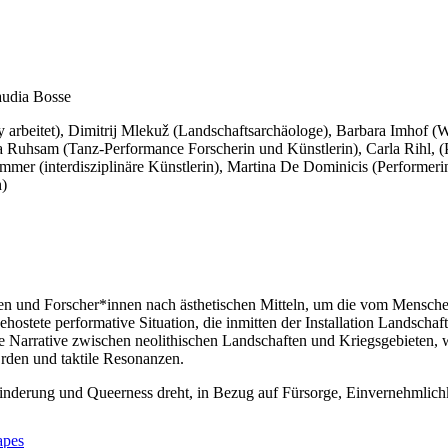
audia Bosse
lity arbeitet), Dimitrij Mlekuž (Landschaftsarchäologe), Barbara Imhof (
na Ruhsam (Tanz-Performance Forscherin und Künstlerin), Carla Rihl, (
mmer (interdisziplinäre Künstlerin), Martina De Dominicis (Performeri
h)
en und Forscher*innen nach ästhetischen Mitteln, um die vom Mensch
ostete performative Situation, die inmitten der Installation Landschaf
e Narrative zwischen neolithischen Landschaften und Kriegsgebieten,
rden und taktile Resonanzen.
ehinderung und Queerness dreht, in Bezug auf Fürsorge, Einvernehmlichk
apes
in. Sie hat zu Choreografie und Kollaboration sowie zu nicht-menschl