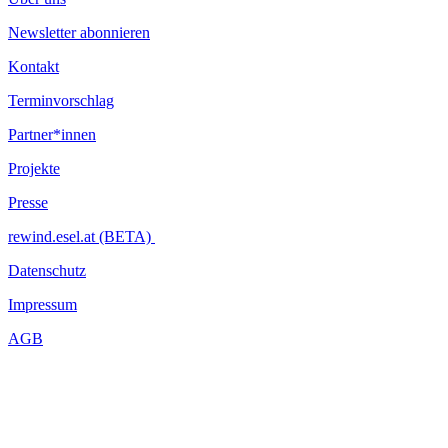
Yosi Wanunu ist Regisseur und Autor, der Kunstgeschichte, Theater 
lebte und arbeitete er acht Jahre in New York. Er ist Mitgründer und k
Newsletter abonnieren
...Mehr lesen
Kontakt
Terminvorschlag
Partner*innen
Projekte
Presse
rewind.esel.at (BETA)
Datenschutz
Impressum
AGB