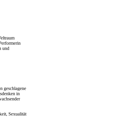
Weltraum
Performerin
n und
en geschlagene
tsdenken in
 wachsender
eit, Sexualität
ichen Körpern