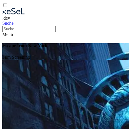
.dev
Suche
Menü
Escape from New York
Film
Screening