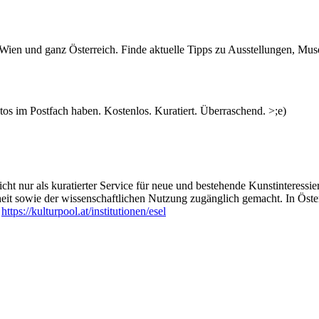
n Wien und ganz Österreich. Finde aktuelle Tipps zu Ausstellungen, Mus
s im Postfach haben. Kostenlos. Kuratiert. Überraschend. >;e)
ht nur als kuratierter Service für neue und bestehende Kunstinteressiert
heit sowie der wissenschaftlichen Nutzung zugänglich gemacht. In Öste
:
https://kulturpool.at/institutionen/esel