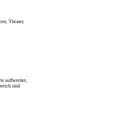
een, Theater,
e aufbereitet,
rreich sind