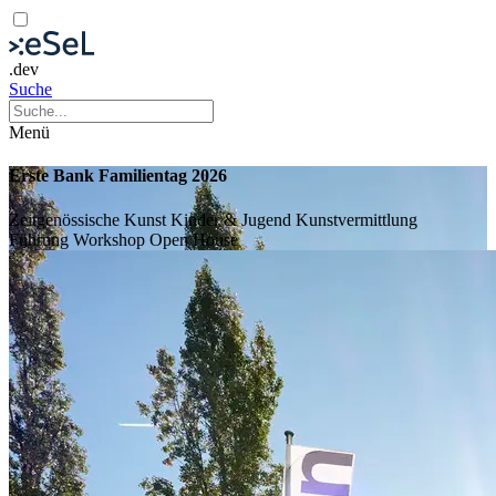
.dev
Suche
Menü
Erste Bank Familientag 2026
Zeitgenössische Kunst
Kinder & Jugend
Kunstvermittlung
Führung
Workshop
Open House