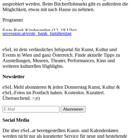
ausprobiert werden. Beim Bücherflohmarkt gibt es außerdem die
Möglichkeit, etwas mit nach Hause zu nehmen.
Programm
Erste Bank Kinderatelier (12–18 Uhr):
secession.at/erste_bank_familientag
Sei Künstler*in für einen Tag. Die Secession lädt im Erste Bank
Kinderatelier zum Basteln, Handwerken, Malen und
eSeL ist dein verlässliches Infoportal für Kunst, Kultur und
Experimentieren ein.
Events in Wien und ganz Österreich. Finde aktuelle Tipps zu
Ausstellungen, Museen, Theater, Performances, Kino und
Triumph und Tragödie (12–18 Uhr):
weiteren kulturellen Highlights.
„Triumph und Tragödie“ ist eine partizipative Rauminstallation
Newsletter
und ein begehbares Spiel, das die Wiener Secession temporär in
eine veränderbare Stadtlandschaft verwandelt. Besucher*innen –
eSeL Mehl abonnieren & jeden Donnerstag Kunst, Kultur &
insbesondere Kinder und ihre Begleitpersonen – werden selbst zu
eSeL-Fotos im Postfach haben. Kostenlos. Kuratiert.
Spieler*innen, Bewohner*innen, Planer*innen oder Störenfrieden
Überraschend. >;e)
einer gemeinsamen Stadt, die sich während des Spiels laufend
verändert. Teilnahme ab 8 Jahren. Das Projekt wurde von Judith
Abonnieren
Raupp, Felix Hell, Tatiana Vishnyakova, Leandra Erdödy, Lucia
Buchberger und David Carol Fedders entwickelt und realisiert.
Social Media
Bücherflohmarkt:
Die über eSeL.at bereitgestellten Kunst- und Kalenderdaten
Im Shop der Secession können Sie durch Ausstellungskataloge
werden nicht nur als kuratierter Service für neue und bestehende