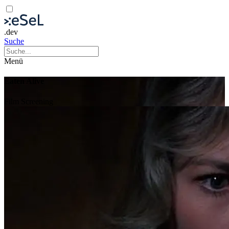
.dev
Suche
Menü
Eaten Alive
Film
Screening