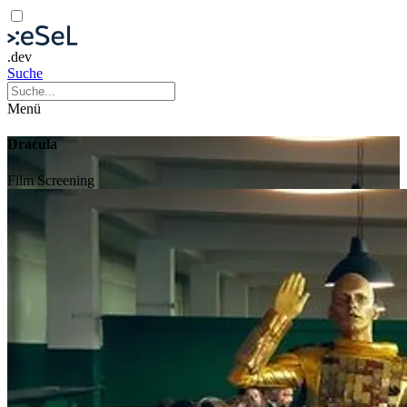
.dev
Suche
Menü
Dracula
Film
Screening