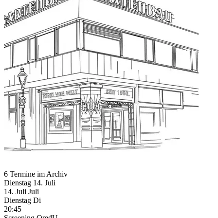
6 Termine im Archiv
Dienstag
14. Juli
14.
Juli
Juli
Dienstag
Di
20:45
Screening
OmdU