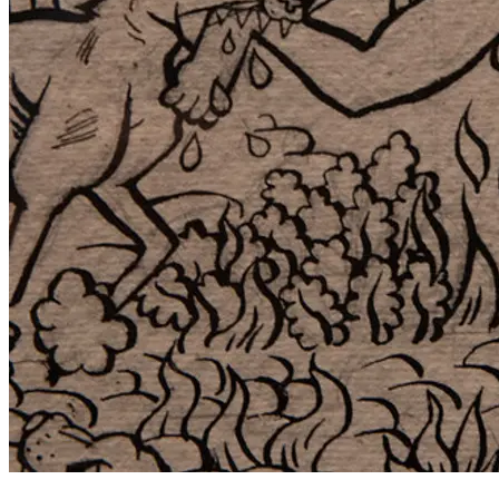
fiktionale Figuren für verschiedene Rollen in Betracht zieht. Weil
dabei Geschichtsbücher, der Koran oder anthropologische
Studien keine geringere Rolle spielen als Comics oder das
Darknet, trifft in ihrer Apokalypse Stalin auf die Jungfrau Maria
und mittelalterliche Allegorien kämpfen mit Einfällen der
Popkultur.
Die Ausstellung zeigt Werke zu christlichen und mythologischen
Themen und gibt Einblick in den Entstehungsprozess des
Jüngsten Gerichts, das die Künstlerin speziell für die Ausstellung
entwirft. Dabei reagiert sie auf das Werk Boschs und dessen
Struktur, ergänzt um den Stoff unserer Träume und Albträume der
letzten 500 Jahre.
...Mehr lesen