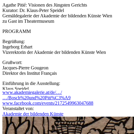
Agathe Pitié: Visionen des Jüngsten Gerichts
Kurator: Dr. Klaus-Peter Speidel
Gemäldegalerie der Akademie der bildenden Künste Wien
zu Gast im Theatermuseum
PROGRAMM
Begrüßung:
Ingeborg Erhart
Vizerektorin der Akademie der bildenden Künste Wien
Grußwort:
Jacques-Pierre Gougeon
Direktor des Institut Français
Einführung in die Ausstellung:
Klaus Speidel
www.akademiegalerie.at/de/…/
Kurator der Ausstellung
…/Bosch%20und%20Piti%C3%A9
www.facebook.com/events/2172549963047688
Musikalische Umrahmung:
Veranstaltet von:
Das Ensemble der Abteilung »Alte Musik« an der Universität für
Akademie der bildenden Künste
Musik und darstellende Kunst Wien
Die Künstlerin ist anwesend.