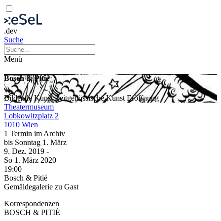
.dev
Suche
Menü
Bosch & Pitié
Bildende Kunst
Zeitgenössische Kunst
Eröffnung
Theatermuseum
Lobkowitzplatz 2
1010 Wien
1 Termin im Archiv
bis
Sonntag
1. März
9. Dez.
2019
-
So
1. März
2020
19:00
Bosch & Pitié
Gemäldegalerie zu Gast
Korrespondenzen
BOSCH & PITIÉ