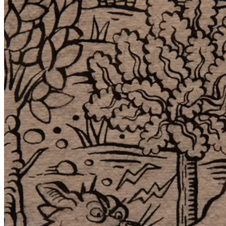
Das Herzstück der Gemäldegalerie der Akademie der bildenden
Künste Wien ist der dreiteilige Altar mit der Darstellung des
Jüngsten Gerichts von Hieronymus Bosch (um 1450/55–1516).
In der Ausstellungsreihe Korrespondenzen werden Verbindungen
zwischen diesem und Werken andere Künstler_innen hergestellt.
In der Gegenüberstellung mit unterschiedlichsten künstlerischen
Arbeiten können die Besucher_innen immer wieder neue
Facetten von Boschs 500 Jahre altem Meisterwerk entdecken.
Die Werke der 1986 in Sastres (Frankreich) geborenen Künstlerin
Agathe Pitié sind singulär und unverkennbar. Während aktuelle
Kunst die große Geste schätzt, arbeitet Pitié an Details; während
die Gegenwart minimalen Interventionen viel Raum gibt,
bearbeitet Pitié ihre Blätter so dicht, dass sie uns ständig kognitiv
überfordern; während viele Zeichner_innen ihren persönlichen
Stil wie einen Filter über die Wirklichkeit legen, macht Pitié sich
durchlässig für Formen verschiedenen Ursprungs; Narration ist
ein Grundprinzip ihrer zeichnerischen und malerischen Arbeit und
die formale Anmutung ihrer Werke erinnert an alte Kunst. All dies
und auch, dass sie Bilder lächerlicher Gewalt entwirft, deren
präzise Struktur erst auf den zweiten Blick erkennbar wird,
erinnert an Hieronymus Bosch.
Für jede ihrer großformatigen Zeichnungen macht Pitié ein
virtuelles Casting in ihrem Zeichenbuch, bei dem sie reale und