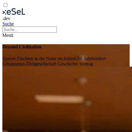
.dev
Suche
Menü
Beyond Civilization
Queere Fluchten in die Natur im frühen 20. Jahrhundert
Urbanismus
Zivilgesellschaft
Geschichte
Vortrag