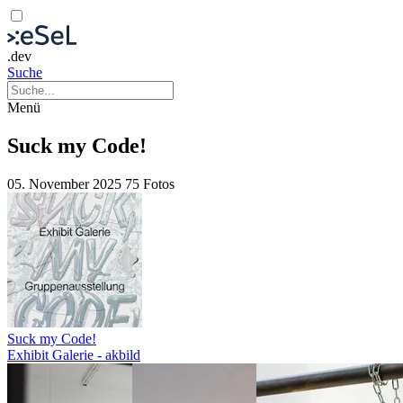
.dev
Suche
Menü
Suck my Code!
05. November 2025
75 Fotos
Suck my Code!
Exhibit Galerie - akbild