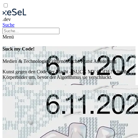
.dev
Suche
Menü
Suck my Code!
Medien & Technologie
Zeitgenössische Kunst
Ausstellung
Kunst gegen den Code der Macht – SUCK MY CODE! schreibt
Körperbilder um, bevor der Algorithmus sie verschluckt.