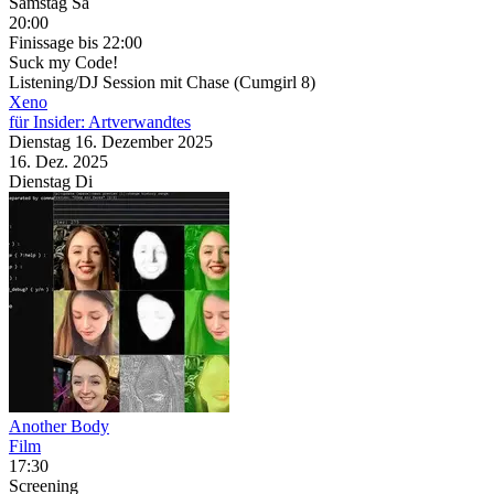
Samstag
Sa
20:00
Finissage
bis 22:00
Suck my Code!
Listening/DJ Session mit Chase (Cumgirl 8)
Xeno
für Insider: Artverwandtes
Dienstag
16. Dezember
2025
16. Dez.
2025
Dienstag
Di
Another Body
Film
17:30
Screening