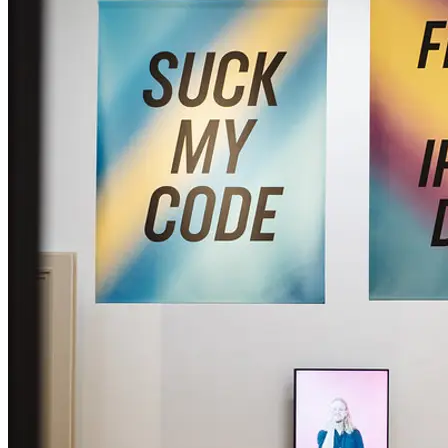
Machtverhältnisse im Internet herauszufordern.
Kuratiert von Rosanna Marie Pondorf und Mareike Schwarz mit
Beiträgen der Künstler_innen Anna Ehrenstein & House of
Tupamaras, Anan Fries, Anja Lekavski & Rosanna Marie
Pondorf, Christiane Peschek, Patrícia J. Reis, Sophie Thun, RA
Walden und VNS Matrix.
Grafik von Anja Lekavski.
...Mehr lesen