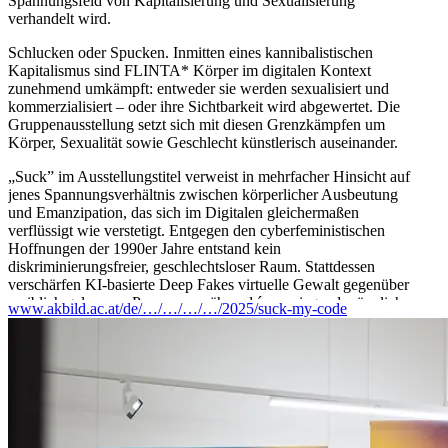
Spannungsfeld von Kapitalisierung und Sexualisierung
verhandelt wird.
Schlucken oder Spucken. Inmitten eines kannibalistischen
Kapitalismus sind FLINTA* Körper im digitalen Kontext
zunehmend umkämpft: entweder sie werden sexualisiert und
kommerzialisiert – oder ihre Sichtbarkeit wird abgewertet. Die
Gruppenausstellung setzt sich mit diesen Grenzkämpfen um
Körper, Sexualität sowie Geschlecht künstlerisch auseinander.
„Suck” im Ausstellungstitel verweist in mehrfacher Hinsicht auf
jenes Spannungsverhältnis zwischen körperlicher Ausbeutung
und Emanzipation, das sich im Digitalen gleichermaßen
verflüssigt wie verstetigt. Entgegen den cyberfeministischen
Hoffnungen der 1990er Jahre entstand kein
diskriminierungsfreier, geschlechtsloser Raum. Stattdessen
verschärfen KI-basierte Deep Fakes virtuelle Gewalt gegenüber
weiblich gelesenen Personen, während ´ vorwiegend männlich
www.akbild.ac.at/de/…/…/…/…/2025/suck-my-code
dominierte Tech-Giganten die Grenzen des Faktischen
aufweichen.
SUCK MY CODE! spannt einen Zeitbogen beginnend mit Net-
Art des 20. Jahrhunderts bis hin zur unmittelbaren Gegenwart.
Die gezeigten Arbeiten kodieren Körperbilder und -praktiken neu,
so dass alternative Lebenswelten vorstellbar werden. Damit
eröffnen sie einen glitchigen Erfahrungsraum, um mehrdeutige