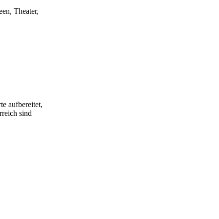
een, Theater,
e aufbereitet,
rreich sind