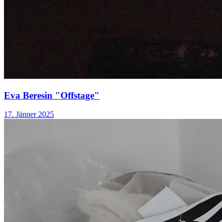
Eva Beresin "Offstage"
17. Jänner 2025