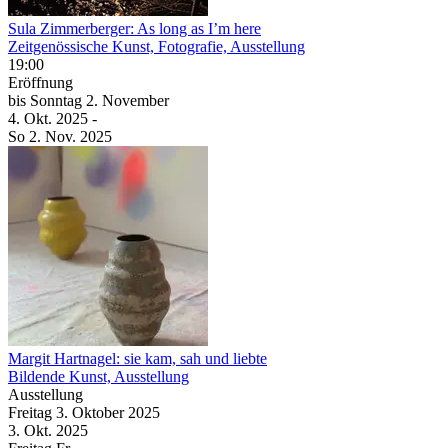
Sula Zimmerberger: As long as I’m here
Zeitgenössische Kunst, Fotografie, Ausstellung
19:00
Eröffnung
bis
Sonntag
2. November
4. Okt.
2025
-
So
2. Nov.
2025
Margit Hartnagel: sie kam, sah und liebte
Bildende Kunst, Ausstellung
Ausstellung
Freitag
3. Oktober
2025
3. Okt.
2025