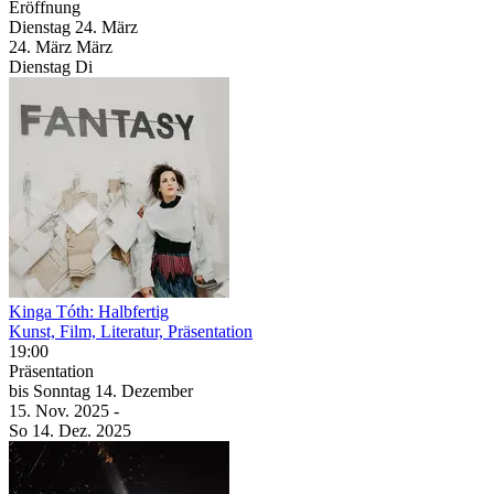
Eröffnung
Dienstag
24. März
24.
März
März
Dienstag
Di
Kinga Tóth: Halbfertig
Kunst, Film, Literatur, Präsentation
19:00
Präsentation
bis
Sonntag
14. Dezember
15. Nov.
2025
-
So
14. Dez.
2025