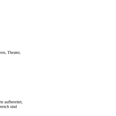
een, Theater,
e aufbereitet,
rreich sind