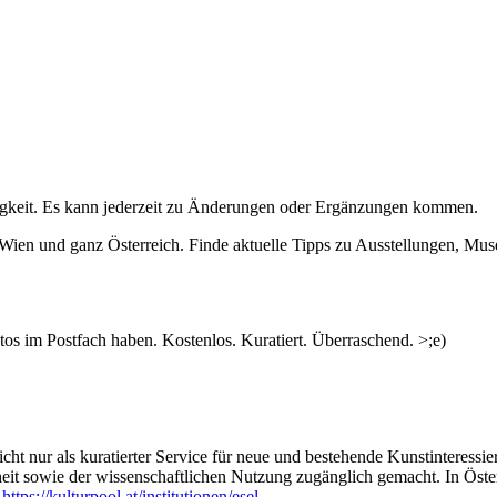
igkeit. Es kann jederzeit zu Änderungen oder Ergänzungen kommen.
n Wien und ganz Österreich. Finde aktuelle Tipps zu Ausstellungen, Mus
s im Postfach haben. Kostenlos. Kuratiert. Überraschend. >;e)
ht nur als kuratierter Service für neue und bestehende Kunstinteressiert
heit sowie der wissenschaftlichen Nutzung zugänglich gemacht. In Öste
:
https://kulturpool.at/institutionen/esel