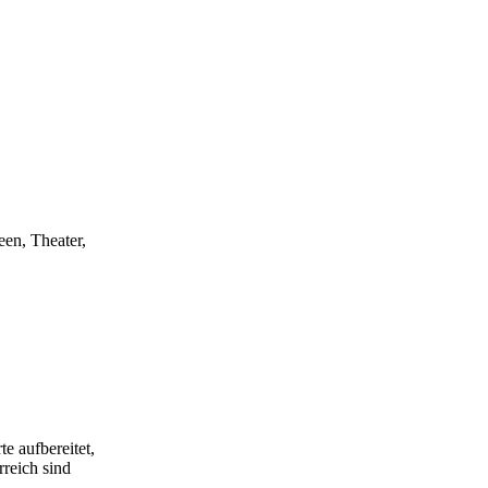
een, Theater,
e aufbereitet,
rreich sind