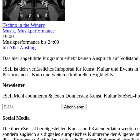
Techno in the Winery
Musik, Musikperformance
19:00
Musikperformance
bis 24:00
für Alle: Ausflug
Das hier angeführte Programm erhebt keinen Anspruch auf Vollständ
eSeL ist dein verlässliches Infoportal für Kunst, Kultur und Events i
Performances, Kino und weiteren kulturellen Highlights.
Newsletter
eSeL Mehl abonnieren & jeden Donnerstag Kunst, Kultur & eSeL-Foto
Abonnieren
Social Media
Die über eSeL.at bereitgestellten Kunst- und Kalenderdaten werden nic
sondern zugleich als digitales europäisches Kulturerbe der Allgemein
diese Europeana-Archivdaten über die Plattform Kulturpool abrufbar