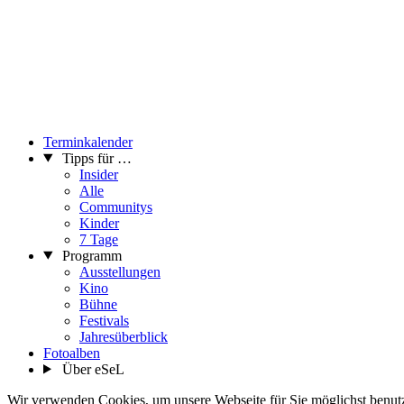
Terminkalender
Tipps für …
Insider
Alle
Communitys
Kinder
7 Tage
Programm
Ausstellungen
Kino
Bühne
Festivals
Jahresüberblick
Fotoalben
Über eSeL
Wir verwenden Cookies, um unsere Webseite für Sie möglichst benutze