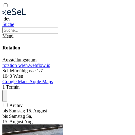
.dev
Suche
Menü
Rotation
Ausstellungsraum
rotation-wien.webflow.io
Schleifmühlgasse 1/7
1040 Wien
Google Maps
Apple Maps
1 Termin
Archiv
bis
Samstag
15. August
bis
Samstag
Sa
,
15.
August
Aug.