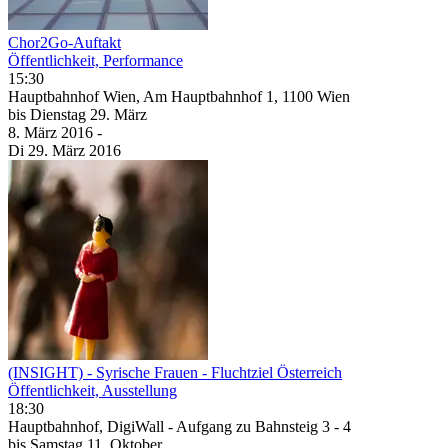
Chor2Go-Auftakt
Öffentlichkeit, Performance
15:30
Hauptbahnhof Wien, Am Hauptbahnhof 1, 1100 Wien
bis
Dienstag
29. März
8. März
2016
-
Di
29. März
2016
(INSIGHT) - Syrische Frauen - Fluchtziel Österreich
Öffentlichkeit, Ausstellung
18:30
Hauptbahnhof, DigiWall - Aufgang zu Bahnsteig 3 - 4
bis
Samstag
11. Oktober