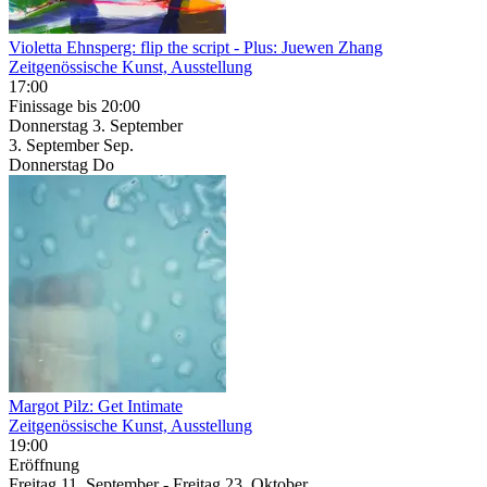
Violetta Ehnsperg: flip the script
- Plus: Juewen Zhang
Zeitgenössische Kunst, Ausstellung
17:00
Finissage
bis 20:00
Donnerstag
3. September
3.
September
Sep.
Donnerstag
Do
Margot Pilz: Get Intimate
Zeitgenössische Kunst, Ausstellung
19:00
Eröffnung
Freitag
11. September
-
Freitag
23. Oktober