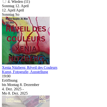
4. Wieden (11)
Sonntag
12. April
12.
April
April
Sonntag
So
Xenia Nitzberg: Réveil des Couleurs
Kunst, Fotografie, Ausstellung
19:00
Eröffnung
bis
Montag
8. Dezember
4. Dez.
2025
-
Mo
8. Dez.
2025