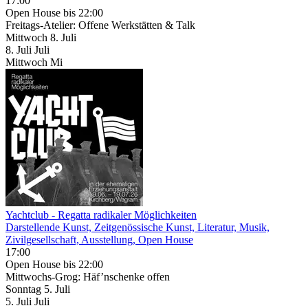
17:00
Open House
bis 22:00
Freitags-Atelier: Offene Werkstätten & Talk
Mittwoch
8. Juli
8.
Juli
Juli
Mittwoch
Mi
Yachtclub - Regatta radikaler Möglichkeiten
Darstellende Kunst, Zeitgenössische Kunst, Literatur, Musik,
Zivilgesellschaft, Ausstellung, Open House
17:00
Open House
bis 22:00
Mittwochs-Grog: Häf’nschenke offen
Sonntag
5. Juli
5.
Juli
Juli