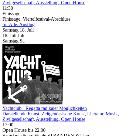
Zivilgesellschaft, Ausstellung, Open House
11:30
Finissage
Finissage: Viertelfestival-Abschluss
für Alle: Ausflug
Samstag
18. Juli
18.
Juli
Juli
Samstag
Sa
Yachtclub - Regatta radikaler Möglichkeiten
Darstellende Kunst, Zeitgenössische Kunst, Literatur, Musik,
Zivilgesellschaft, Ausstellung, Open House
17:00
Open House
bis 22:00
Samstagsküche: Finale STRANDEN & Live