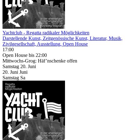
Yachtclub - Regatta radikaler Möglichkeiten
Darstellende Kunst, Zeitgenössische Kunst, Literatur, Musik,
Zivilgesellschaft, Ausstellung, Open House
17:00
Open House
bis 22:00
Mittwochs-Grog: Häf’nschenke offen
Samstag
20. Juni
20.
Juni
Juni
Samstag
Sa