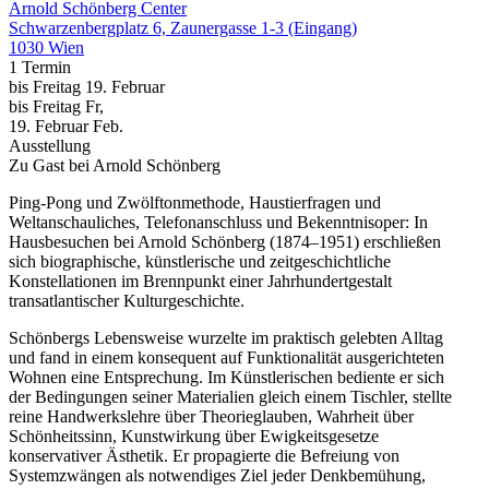
Arnold Schönberg Center
Schwarzenbergplatz 6, Zaunergasse 1-3 (Eingang)
1030 Wien
1 Termin
bis
Freitag
19. Februar
bis
Freitag
Fr
,
19.
Februar
Feb.
Ausstellung
Zu Gast bei Arnold Schönberg
Ping-Pong und Zwölftonmethode, Haustierfragen und
Weltanschauliches, Telefonanschluss und Bekenntnisoper: In
Hausbesuchen bei Arnold Schönberg (1874–1951) erschließen
sich biographische, künstlerische und zeitgeschichtliche
Konstellationen im Brennpunkt einer Jahrhundertgestalt
transatlantischer Kulturgeschichte.
Schönbergs Lebensweise wurzelte im praktisch gelebten Alltag
und fand in einem konsequent auf Funktionalität ausgerichteten
Wohnen eine Entsprechung. Im Künstlerischen bediente er sich
der Bedingungen seiner Materialien gleich einem Tischler, stellte
reine Handwerkslehre über Theorieglauben, Wahrheit über
Schönheitssinn, Kunstwirkung über Ewigkeitsgesetze
konservativer Ästhetik. Er propagierte die Befreiung von
Systemzwängen als notwendiges Ziel jeder Denkbemühung,