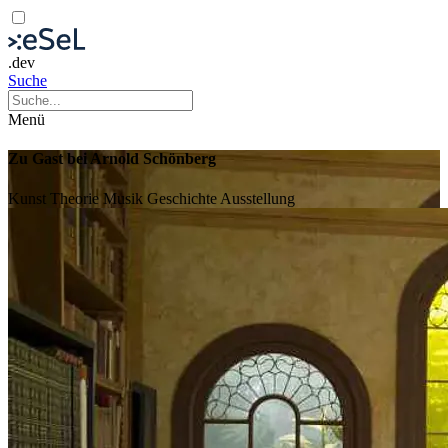
.dev
Suche
Menü
Zu Gast bei Arnold Schönberg
Kunst
Theorie
Musik
Geschichte
Ausstellung