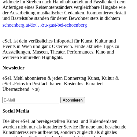
widmete im Streben nach Handhabbarkeit und Fasslichkeit dem
Anfertigen eines Reisenotenständers vergleichbare Hingabe wie
der Ausarbeitung musikalischer Gedanken. Komponierwerkstatt
und Bastelstube standen für deren Bewohner stets in dichtem
Zusammenhang.
schoenberg.at/de/…/zu-gast-bei-schoenberg
Ein Jahrzehnte umspannendes Gesamtwerk entfaltet sich entlang
von Homestories aus Schönbergs Wohnsitzen in Wien, Berlin,
eSeL ist dein verlässliches Infoportal für Kunst, Kultur und
Mödling, Boston und Los Angeles. Exponate aus dem Archiv des
Events in Wien und ganz Österreich. Finde aktuelle Tipps zu
Vielbegabten dokumentieren den Komponisten, Musiker, Maler,
Ausstellungen, Museen, Theater, Performances, Kino und
Lehrer, Schriftsteller, Familienmenschen und Gastgeber.
weiteren kulturellen Highlights.
Besucher:innen der Ausstellung treffen auf historische Gäste
Newsletter
Schönbergs: Tonkünstler und Schachweltmeister,
Drehbuchautorin und Nobelpreisträger, Exilhabsburger und
eSeL Mehl abonnieren & jeden Donnerstag Kunst, Kultur &
Comedian. Digital animierte Partituren, Filmclips und Stimmen
eSeL-Fotos im Postfach haben. Kostenlos. Kuratiert.
aus der Vergangenheit entführen in eine nur scheinbar
Überraschend. >;e)
entschwundene Welt.
Abonnieren
...Mehr lesen
Social Media
Die über eSeL.at bereitgestellten Kunst- und Kalenderdaten
werden nicht nur als kuratierter Service für neue und bestehende
Kunstinteressierte aufbereitet, sondern zugleich als digitales