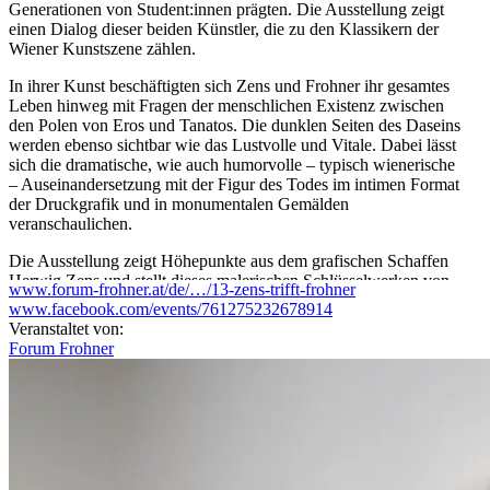
Generationen von Student:innen prägten. Die Ausstellung zeigt
einen Dialog dieser beiden Künstler, die zu den Klassikern der
Wiener Kunstszene zählen.
In ihrer Kunst beschäftigten sich Zens und Frohner ihr gesamtes
Leben hinweg mit Fragen der menschlichen Existenz zwischen
den Polen von Eros und Tanatos. Die dunklen Seiten des Daseins
werden ebenso sichtbar wie das Lustvolle und Vitale. Dabei lässt
sich die dramatische, wie auch humorvolle – typisch wienerische
– Auseinandersetzung mit der Figur des Todes im intimen Format
der Druckgrafik und in monumentalen Gemälden
veranschaulichen.
Die Ausstellung zeigt Höhepunkte aus dem grafischen Schaffen
Herwig Zens und stellt dieses malerischen Schlüsselwerken von
www.forum-frohner.at/de/…/13-zens-trifft-frohner
Adolf Frohner gegenüber. Von Frohners furiosem Gemälde Rote
www.facebook.com/events/761275232678914
Liebe bis zu den Zens‘schen Totentänzen und den Katakomben
Veranstaltet von:
Palermos erwartet die Besucher:innen ein durchwegs
Forum Frohner
wienerischer Blick auf das Thema Tod und Lust.
Kurator:innen: Nikolaus Kratzer und Elisabeth Voggeneder
...Mehr lesen