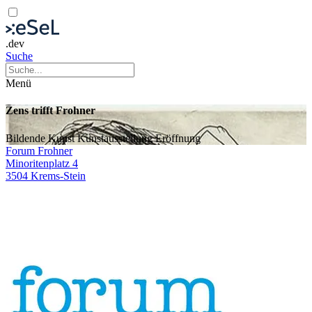
.dev
Suche
Menü
Zens trifft Frohner
Bildende Kunst
Kunstausstellung
Eröffnung
Forum Frohner
Minoritenplatz 4
3504 Krems-Stein