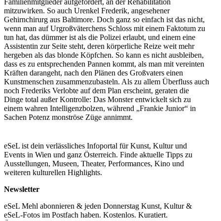
Familienmitglieder aufgefordert, an der Rehabilitation
mitzuwirken. So auch Urenkel Frederik, angesehener
Gehirnchirurg aus Baltimore. Doch ganz so einfach ist das nicht,
wenn man auf Urgroßväterchens Schloss mit einem Faktotum zu
tun hat, das dümmer ist als die Polizei erlaubt, und einem eine
Assistentin zur Seite steht, deren körperliche Reize weit mehr
hergeben als das blonde Köpfchen. So kann es nicht ausbleiben,
dass es zu entsprechenden Pannen kommt, als man mit vereinten
Kräften darangeht, nach den Plänen des Großvaters einen
Kunstmenschen zusammenzubasteln. Als zu allem Überfluss auch
noch Frederiks Verlobte auf dem Plan erscheint, geraten die
Dinge total außer Kontrolle: Das Monster entwickelt sich zu
einem wahren Intelligenzbolzen, während „Frankie Junior“ in
Sachen Potenz monströse Züge annimmt.
Komödie
(TMDB)
eSeL ist dein verlässliches Infoportal für Kunst, Kultur und
Events in Wien und ganz Österreich. Finde aktuelle Tipps zu
...Mehr lesen
Ausstellungen, Museen, Theater, Performances, Kino und
weiteren kulturellen Highlights.
Newsletter
eSeL Mehl abonnieren & jeden Donnerstag Kunst, Kultur &
eSeL-Fotos im Postfach haben. Kostenlos. Kuratiert.