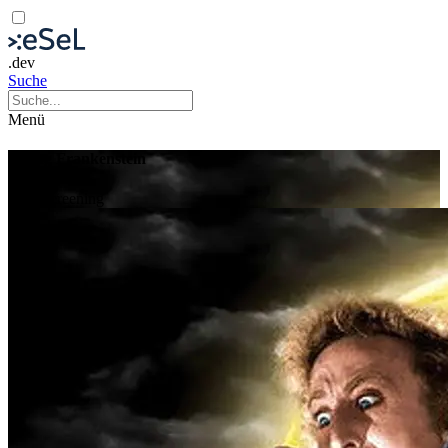
.dev
Suche
Menü
Young Frankenstein
Film
Screening