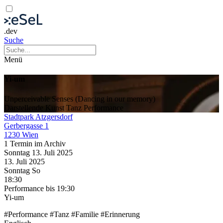
.dev
Suche
Menü
Yi-um
Unperceivable Senses (Dancing in our memory)
Darstellende Kunst
Tanz
Performance
Stadtpark Atzgersdorf
Gerbergasse 1
1230 Wien
1 Termin im Archiv
Sonntag
13. Juli
2025
13. Juli
2025
Sonntag
So
18:30
Performance
bis 19:30
Yi-um
#Performance #Tanz #Familie #Erinnerung