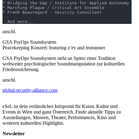
* Bridging the Gap / Institute for Applied Autonomy

* Marching Plague / Critical Art Ensemble

* Frank Beauregard - Security Consultant

anschl.
GSA PsyOps Soundsystem
Peacekeeping Konzert: featuring z’ev and tronstoner
GSA PsyOps Soundsystem steht an Spitze einer Tradition
weltweiter psychologischer Soundmanipulation zur kulturellen
Friedenssicherung.
anschl.
global-security-alliance.com
GSA Freeparty
FREE ENTRY!
eSeL ist dein verlässliches Infoportal für Kunst, Kultur und
In Cooperation with BOUNCE Rec.
Events in Wien und ganz Österreich. Finde aktuelle Tipps zu
* Plak (bounce!)

Ausstellungen, Museen, Theater, Performances, Kino und
* Mess.u (bounce!)

weiteren kulturellen Highlights.
* kopfnikaragua (cleanscenecuts.net)

Newsletter