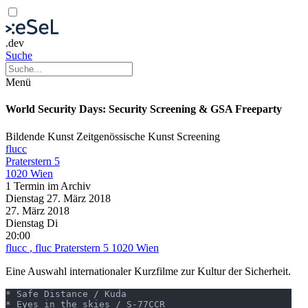
.dev
Suche
Menü
World Security Days: Security Screening & GSA Freeparty
Bildende Kunst
Zeitgenössische Kunst
Screening
flucc
Praterstern 5
1020 Wien
1 Termin im Archiv
Dienstag
27. März
2018
27. März
2018
Dienstag
Di
20:00
flucc
, fluc Praterstern 5 1020 Wien
Eine Auswahl internationaler Kurzfilme zur Kultur der Sicherheit.
* Safe Distance / Kuda

* Eyes in the skies / S-77CCR
