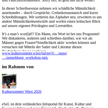
und Falschinformationen. Sorry bro, so geht das nicht weiter!
In dieser Schreibsession nehmen wir schädliche Männlichkeit
auseinander – durch Gespräche, Gedankenaustausch und kurze
Schreibübungen. Wir sortieren das Alphabet neu, erweitern es um
andere Männlichkeitsentwürfe und werfen einen kritischen Blick
auf unsere eigenen Privilegien und Leerstellen.
It’s a man’s wor(l)d!? Ein Mann, ein Wort ist bei uns Programm!
Wir diskutieren, notieren und schreiben darüber, wie wir als
Männer gegen Frauen*feindlichkeit aktiv werden können und
versuchen mit Mitteln der Satire und Literatur diesen
Buchstabensalat zu verdauen.
www.kultursommer.wien/jart/prj3/…/apps/
…/anmeldung_workshop.jartc
Der Workshop wird auf Deutsch angeleitet. Die Workshopleitung
spricht auch Türkisch, Persisch, Mundart aus Vorarlberg und
im Rahmen von
Oberösterreich & Englisch und kann dich bei Fragen in diesen
Sprachen unterstützen.
Zur Workshopleitung:
Muhammet Ali Baş studierte Sprachkunst und
Ausstellungstheorie und -praxis an der Universität für
Kultursommer Wien 2026
angewandte Kunst Wien. Er arbeitet als Kurator und
Kulturvermittler an der Schnittstelle von Literatur, Museum und
Community-Projekten – zuletzt für das Weltmuseum Wien und
eSeL ist dein verlässliches Infoportal für Kunst, Kultur und
die Tangente St. Pölten. Als Sprachkünstler arbeitet er