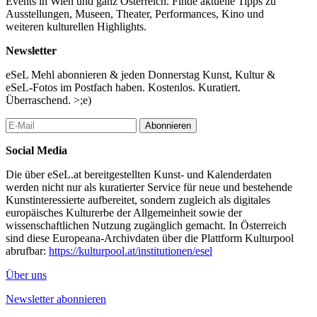
Events in Wien und ganz Österreich. Finde aktuelle Tipps zu
interdisziplinär zu Themen wie Sprache, Erinnerung und
Ausstellungen, Museen, Theater, Performances, Kino und
Diskriminierungsformen. In unterschiedlichen Projekten vermittelt
weiteren kulturellen Highlights.
er künstlerische und literarische Praxen zu Empowerment und
Selbstwirksamkeit. 2017 war er nominiert für den Peter-Turrini-
Newsletter
Dramatiker*innenpreis, 2020 erhielt er den Förderpreis für Kunst
des Landes Vorarlberg.
eSeL Mehl abonnieren & jeden Donnerstag Kunst, Kultur &
eSeL-Fotos im Postfach haben. Kostenlos. Kuratiert.
Der Kuseng (Kian Kaiser) wurde 1989 in Teheran geboren und
Überraschend. >;e)
wuchs in Oberösterreich auf. Nach ersten Auftritten vor dem
elterlichen Sofa und im Klassenzimmer stand er 2023 erstmals auf
Abonnieren
einer Comedybühne. Seither folgten Auftritte bei PCCC*, FM4
und dem Kultursommer Wien. 2025 feierte er mit „Hoamatlond,
Social Media
Hoamatlond“ ein ausverkauftes Debüt in der Kulisse Wien, das
Standing Ovations erhielt und im selben Jahr den Kabarettpreis in
Die über eSeL.at bereitgestellten Kunst- und Kalenderdaten
der Kategorie Förderpreis. Neben Kabarett schreibt er für
werden nicht nur als kuratierter Service für neue und bestehende
Magazine, moderiert und bringt auf der Bühne Humor und
Kunstinteressierte aufbereitet, sondern zugleich als digitales
Gesellschaftskritik zusammen.
europäisches Kulturerbe der Allgemeinheit sowie der
wissenschaftlichen Nutzung zugänglich gemacht. In Österreich
Besetzung
sind diese Europeana-Archivdaten über die Plattform Kulturpool
Workshopleitung: Muhammet Ali Baş
abrufbar:
https://kulturpool.at/institutionen/esel
Workshopleitung: Kian Kaiser
Über uns
...Mehr lesen
Newsletter abonnieren