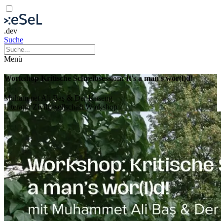
.dev
Suche
Menü
Workshop Kritische Schreibsession: It's a man's wor(l)d!
Muhammet Ali Baş & Der Kuseng
Literatur
Zivilgesellschaft
Workshop