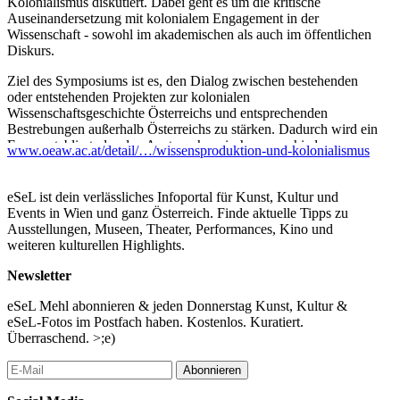
Kolonialismus diskutiert. Dabei geht es um die kritische
Auseinandersetzung mit kolonialem Engagement in der
Wissenschaft - sowohl im akademischen als auch im öffentlichen
Diskurs.
Ziel des Symposiums ist es, den Dialog zwischen bestehenden
oder entstehenden Projekten zur kolonialen
Wissenschaftsgeschichte Österreichs und entsprechenden
Bestrebungen außerhalb Österreichs zu stärken. Dadurch wird ein
Forum etabliert, das den Austausch zwischen verschiedenen
www.oeaw.ac.at/detail/…/wissensproduktion-und-kolonialismus
Disziplinen, Institutionen wie Akademien, Universitäten, Museen,
Archiven oder wissenschaftlichen Vereinigungen und
verschiedenen Formen von Fachwissen verbessert.
eSeL ist dein verlässliches Infoportal für Kunst, Kultur und
Events in Wien und ganz Österreich. Finde aktuelle Tipps zu
...Mehr lesen
Ausstellungen, Museen, Theater, Performances, Kino und
weiteren kulturellen Highlights.
Newsletter
eSeL Mehl abonnieren & jeden Donnerstag Kunst, Kultur &
eSeL-Fotos im Postfach haben. Kostenlos. Kuratiert.
Überraschend. >;e)
Abonnieren