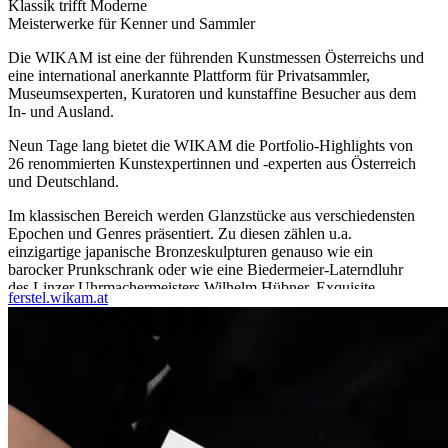
Klassik trifft Moderne
Meisterwerke für Kenner und Sammler
Die WIKAM ist eine der führenden Kunstmessen Österreichs und
eine international anerkannte Plattform für Privatsammler,
Museumsexperten, Kuratoren und kunstaffine Besucher aus dem
In- und Ausland.
Neun Tage lang bietet die WIKAM die Portfolio-Highlights von
26 renommierten Kunstexpertinnen und -experten aus Österreich
und Deutschland.
Im klassischen Bereich werden Glanzstücke aus verschiedensten
Epochen und Genres präsentiert. Zu diesen zählen u.a.
einzigartige japanische Bronzeskulpturen genauso wie ein
barocker Prunkschrank oder wie eine Biedermeier-Laterndluhr
des Linzer Uhrmachermeisters Wilhelm Hübner. Exquisite
ferstel.wikam.at
Silberobjekte und antike Teppiche, erlesener Schmuck und
gesuchte Kleinkunst des Jugendstils, französisches Art Déco
Mobiliar sowie Gemälde des 19. und 20. Jahrhunderts runden das
klassische Programm ab.
Bei der zeitgenössischen Kunst stehen international
herausragende Namen wie Helmut Ditsch, Alex Katz, Hermann
Nitsch, Hubert Scheibl, Willi Siber und Andy Warhol als
Synonym für Qualität und Vielfalt. Zu den heimischen