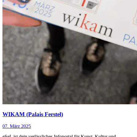
Tageskarte regulär: 15,00 Eur, ermäßigt für Senioren: 10,00 Eur
WIKAM Day: Mittwoch, 4. März - Tageskarte 8,00 Eur
After Work Ticket: Donnerstag, 5. März und Freitag, 6. März ab
15:00 Uhr: 9,00 Eur
Freier Eintritt: Kinder in Begleitung Erwachsener, Schüler und
Studierende (mit Ausweis bis 27 Jahre), Menschen mit
besonderen Bedürfnissen, mit NÖ-Card
...Mehr lesen
WIKAM (Palais Ferstel)
07. März 2025
eSeL ist dein verlässliches Infoportal für Kunst, Kultur und