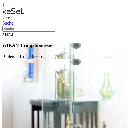
.dev
Suche
Menü
WIKAM Frühjahrsmesse
Bildende Kunst
Messe