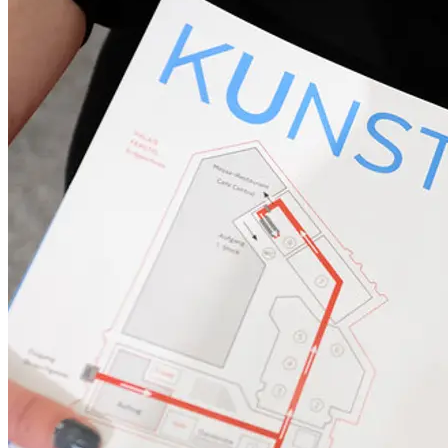
Kunstikonen zählen u.a. Ludwig Christian Attersee, Herbert
Brandl, Markus Prachensky, Arnulf Rainer, Hans Staudacher und
Max Weiler. Einzelpräsentationen sind den Künstlern Adrian
Szaal und Thitz gewidmet.
Sonderschau Alfons Walde
Der Kunsthandel Freller, der anerkannte Walde-Spezialist,
präsentiert über 15 Werke aus den unterschiedlichsten
Schaffensphasen von Alfons Walde, die einen facettenreichen
Einblick in die Vielseitigkeit dieses bedeutenden Künstlers der
österreichischen Moderne und Meisters des Tiroler
Expressionismus geben.
Den adäquaten Rahmen für diese qualitätsvolle und
anspruchsvolle Kunstveranstaltung bietet das prachtvolle Palais
Ferstel im Herzen Wiens. Diese Kunstschau findet bereits seit
mehr als 45 Jahren statt und steht somit nicht nur erfolgreich für
hohe Qualität und Seriosität, sondern auch für Kontinuität.
Als zentrale Größe im österreichischen Kunstgeschehen ist die
WIKAM bereits seit Jahrzehnten ein fest etablierter Treffpunkt für
Kunstkenner und Sammler.
Eintrittspreise: