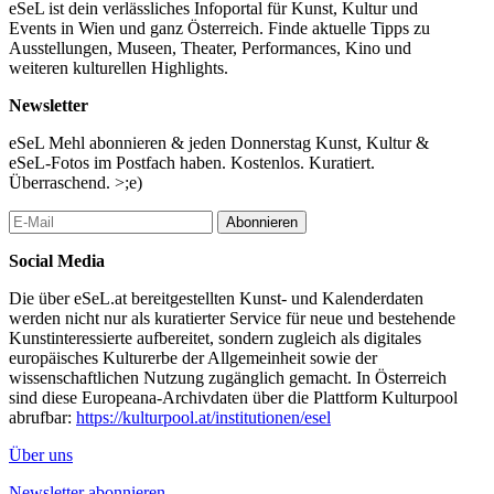
eSeL ist dein verlässliches Infoportal für Kunst, Kultur und
Screening (DE)
Events in Wien und ganz Österreich. Finde aktuelle Tipps zu
THE SUNKEN VILLAGE” DOCUMENTARY,
Ausstellungen, Museen, Theater, Performances, Kino und
DIRECTOR GEORG LEMBERGH, ITALY, 2018, 95 MIN
weiteren kulturellen Highlights.
TALK
Newsletter
@Kulturzentrum 4lthangrund, Alte Mensa, Augasse 2-6,
1090, Vienna
eSeL Mehl abonnieren & jeden Donnerstag Kunst, Kultur &
eSeL-Fotos im Postfach haben. Kostenlos. Kuratiert.
Fr, 23.9., 16:00–19:00
Überraschend. >;e)
CONSTRUCTION SITE FOR KIDS
(DE)
Abonnieren
@Kulturzentrum 4lthangrund, Alte Mensa, Augasse 2-6, 1090,
Vienna
Social Media
Sa, 24.9., 18:00–20:00
Die über eSeL.at bereitgestellten Kunst- und Kalenderdaten
FUNERAL DINNER
werden nicht nur als kuratierter Service für neue und bestehende
Registration at
info@immogrief.net
until 15.09.2022
Kunstinteressierte aufbereitet, sondern zugleich als digitales
Max. participants: Limited
europäisches Kulturerbe der Allgemeinheit sowie der
@Kulturzentrum 4lthangrund, Alte Mensa, Augasse 2-6, 1090,
wissenschaftlichen Nutzung zugänglich gemacht. In Österreich
Vienna
sind diese Europeana-Archivdaten über die Plattform Kulturpool
abrufbar:
https://kulturpool.at/institutionen/esel
Sa, 24.9., 20:00–00:00
CLOSING EVENT
Über uns
@Kulturzentrum 4lthangrund, Alte Mensa, Augasse 2-6, 1090,
Vienna
Newsletter abonnieren