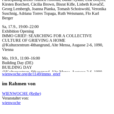
Kirsten Borchert, Cäcilia Brown, Bisrat Kifle, Lisbeth Kovačič,
Georg Lembergh, Joanna Pianka, Tomash Schoiswohl, Veronika
Suschnig, Adriana Torres Topaga, Ruth Weismann, Flo Karl
Berger
Sa, 17.9., 19:00–22:00
Exhibition Opening
IMMO GRIEF: SEARCHING FOR A COLLECTIVE
CULTURE OF GRIEVING A HOME
@Kulturzentrum 4lthangrund, Alte Mensa, Augasse 2-6, 1090,
Vienna
Mo, 19.9., 11:00–16:00
Building Day (DE)
BUILDING DAY
@Kulturzentrum 4lthangrund, Alte Mensa, Augasse 2-6, 1090,
wienwoche.org/de/1149/immo_grief
Vienna
im Rahmen von
Mi, 21.9., 18:00–21:00
Walk (DE)
WIENWOCHE (Reihe)
FUNERAL MARCH
Veranstaltet von:
@Kulturzentrum 4lthangrund, Alte Mensa, Augasse 2-6, 1090,
wienwoche
Vienna
Do, 22.9., 20:00–22:00