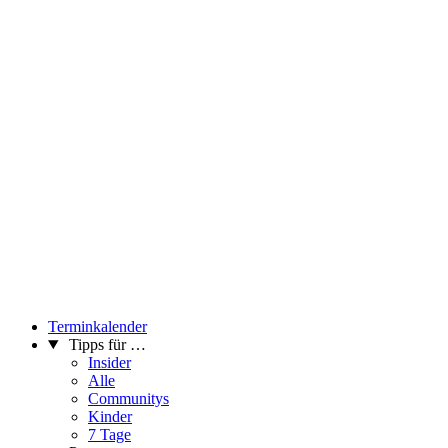
wir eine Unterkunft für unsere Ideen und unsere
Zusammenkünfte, schauen Filme an, stellen aus, lesen, essen,
denken über Verlust nach. So entsteht für einen kleinen
Zeitabschnitt eine Zentrale für Immobilientrauer.
...Mehr lesen
Terminkalender
Tipps für …
Insider
Alle
Communitys
Kinder
7 Tage