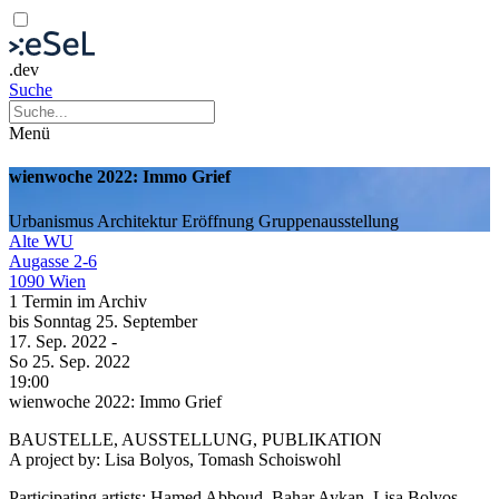
.dev
Suche
Menü
wienwoche 2022: Immo Grief
Urbanismus
Architektur
Eröffnung
Gruppenausstellung
Alte WU
Augasse 2-6
1090 Wien
1 Termin im Archiv
bis
Sonntag
25. September
17. Sep.
2022
-
So
25. Sep.
2022
19:00
wienwoche 2022: Immo Grief
BAUSTELLE, AUSSTELLUNG, PUBLIKATION
A project by: Lisa Bolyos, Tomash Schoiswohl
Participating artists: Hamed Abboud, Bahar Aykan, Lisa Bolyos,