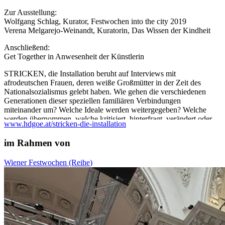
Zur Ausstellung:
Wolfgang Schlag, Kurator, Festwochen into the city 2019
Verena Melgarejo-Weinandt, Kuratorin, Das Wissen der Kindheit
Anschließend:
Get Together in Anwesenheit der Künstlerin
STRICKEN, die Installation beruht auf Interviews mit
afrodeutschen Frauen, deren weiße Großmütter in der Zeit des
Nationalsozialismus gelebt haben. Wie gehen die verschiedenen
Generationen dieser speziellen familiären Verbindungen
miteinander um? Welche Ideale werden weitergegeben? Welche
werden übernommen, welche kritisiert, hinterfragt, verändert oder
www.hdgoe.at/stricken-die-installation
abgelehnt? Was denken Afrodeutsche über die
nationalsozialistische Vergangenheit ihrer Großeltern? Wie
im Rahmen von
beeinflusst dieses Wissen die Beziehung? Wie beeinflusst dies den
Blick auf sich selbst? Den visuellen Rahmen des Projektes
Wiener Festwochen (Reihe)
gestaltet eine raumgreifende, multimediale Installation.
Eintritt frei.
Um Anmeldung wird gebeten.
...Mehr lesen