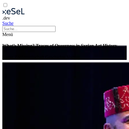
.dev
Suche
Menü
What’s Missing? Traces of Queerness in Syrian Art History
Kunst
Zivilgesellschaft
Geschichte
Vortrag