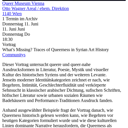
Queer Museum Vienna
Otto Wagner Areal / ehem. Direktion
1140 Wien
1 Termin im Archiv
Donnerstag
11. Juni
11.
Juni
Juni
Donnerstag
Do
18:30
Vortrag
What’s Missing? Traces of Queerness in Syrian Art History
Communitys
Dieser Vortrag untersucht queere und queer-nahe
Ausdrucksformen in Literatur, Poesie, Mystik und visueller
Kultur des historischen Syriens und der weiteren Levante.
Jenseits moderner Identitätskategorien zeichnet er nach, wie
Begehren, Intimität, Geschlechterfluidität und verkörperte
Sehnsucht in klassischer arabischer Dichtung, sufischen Schriften,
höfischer Literatur sowie urbanen sozialen Räumen wie
Badehäusern und Performance-Traditionen Ausdruck fanden.
Anhand ausgewählter Beispiele fragt der Vortrag danach, wie
Queerness historisch gelesen werden kann, wie Begehren vor
heutigen Kategorien formuliert wurde und wie diese kulturellen
Linien dominante Narrative herausfordern, die Queerness als