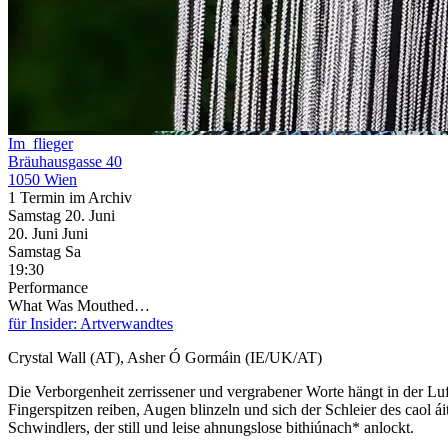
Im_flieger
Bräuhausgasse 40
1050 Wien
1 Termin im Archiv
Samstag
20. Juni
20.
Juni
Juni
Samstag
Sa
19:30
Performance
What Was Mouthed…
für Insider: Artverwandtes
Crystal Wall (AT), Asher Ó Gormáin (IE/UK/AT)
Die Verborgenheit zerrissener und vergrabener Worte hängt in der Lu
Fingerspitzen reiben, Augen blinzeln und sich der Schleier des caol áit
Schwindlers, der still und leise ahnungslose bithiúnach* anlockt.