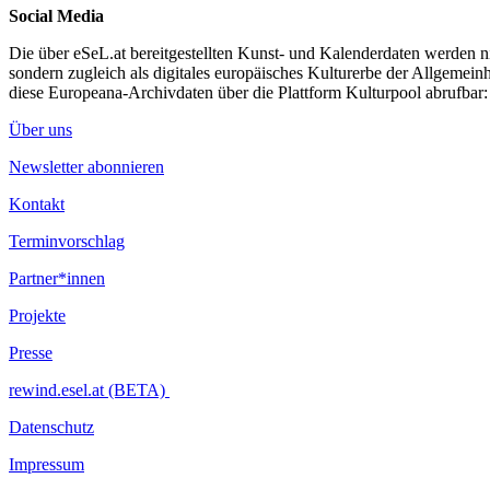
Social Media
Supported by APL Angewandte Performance Laboratory.
Die über eSeL.at bereitgestellten Kunst- und Kalenderdaten werden nic
...Mehr lesen
sondern zugleich als digitales europäisches Kulturerbe der Allgemein
diese Europeana-Archivdaten über die Plattform Kulturpool abrufbar
Über uns
Newsletter abonnieren
Kontakt
Terminvorschlag
Partner*innen
Projekte
Presse
rewind.esel.at (BETA)
Datenschutz
Impressum