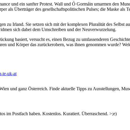
nce und ein sanfter Protest. Wall und Ó Gormáin umarmen den Mund
r als Überträger des gesellschaftspolitischen Pulses; die Maske als T
 zu Irland. Sie setzen sich mit der komplexen Pluralität des Selbst a
d widmen sich dabei dem Umschreiben und der Neuverwurzelung.
rückung basiert, versucht es, einen Bezug zu umfassenderen Geschicht
lturen und Körper das zurückerobern, was ihnen genommen wurde? We
-ie-uk-at
n Wien und ganz Österreich. Finde aktuelle Tipps zu Ausstellungen, Mus
fet
n
s im Postfach haben. Kostenlos. Kuratiert. Überraschend. >;e)