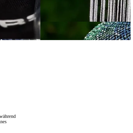
, während
ines