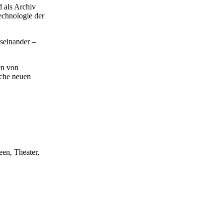
 als Archiv
echnologie der
useinander –
en von
lche neuen
een, Theater,