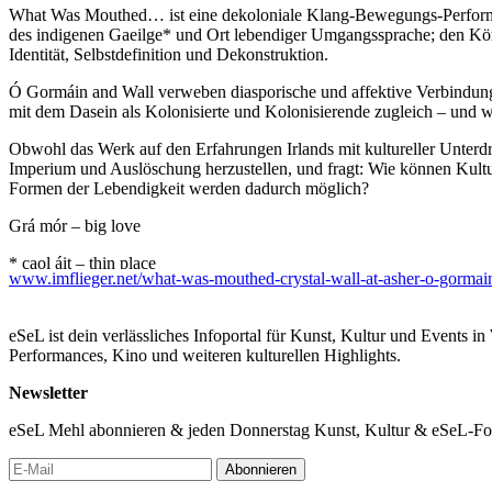
What Was Mouthed… ist eine dekoloniale Klang-Bewegungs-Performa
des indigenen Gaeilge* und Ort lebendiger Umgangssprache; den Körpe
Identität, Selbstdefinition und Dekonstruktion.
Ó Gormáin and Wall verweben diasporische und affektive Verbindungen
mit dem Dasein als Kolonisierte und Kolonisierende zugleich – un
Obwohl das Werk auf den Erfahrungen Irlands mit kultureller Unterd
Imperium und Auslöschung herzustellen, und fragt: Wie können Ku
Formen der Lebendigkeit werden dadurch möglich?
Grá mór – big love
* caol áit – thin place
www.imflieger.net/what-was-mouthed-crystal-wall-at-asher-o-gormain
* an puca – celtic folklore creature
* Gaeilge – Irish
* bithiúnach – bad guy
eSeL ist dein verlässliches Infoportal für Kunst, Kultur und Events i
Performances, Kino und weiteren kulturellen Highlights.
Work-in-progress Showing/Studio Visit
Bräuhausgasse 40, 1050 Wien // pay as you wish/can // Drinks & Buf
Newsletter
Künstlerische Leitung, Performance: Crystal Wall & Asher Ó Gormái
eSeL Mehl abonnieren & jeden Donnerstag Kunst, Kultur & eSeL-Foto
Dramaturgische Unterstützung: Imani Rameses
Outside Eye: Veza Fernández
Abonnieren
Dialogpartnerin: Cathy Walsh