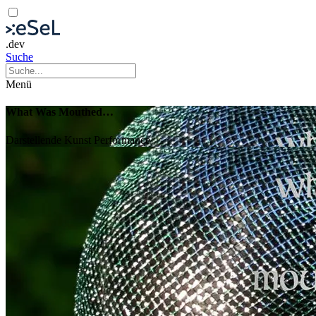
.dev
Suche
Menü
What Was Mouthed…
Darstellende Kunst
Performance