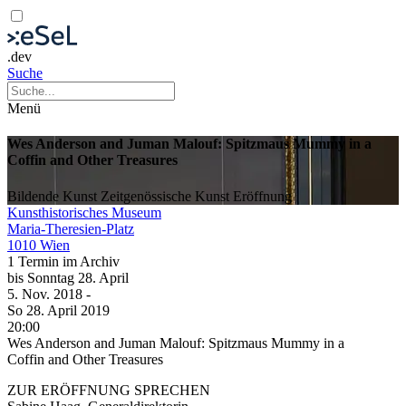
.dev
Suche
Menü
Wes Anderson and Juman Malouf: Spitzmaus Mummy in a
Coffin and Other Treasures
Bildende Kunst
Zeitgenössische Kunst
Eröffnung
Kunsthistorisches Museum
Maria-Theresien-Platz
1010 Wien
1 Termin im Archiv
bis
Sonntag
28. April
5. Nov.
2018
-
So
28. April
2019
20:00
Wes Anderson and Juman Malouf: Spitzmaus Mummy in a
Coffin and Other Treasures
ZUR ERÖFFNUNG SPRECHEN