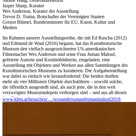
Sabine Haag, Generaldirektorin
Jasper Sharp, Kurator
Wes Anderson, Kurator der Ausstellung
Trevor D. Traina, Botschafter der Vereinigten Staaten
Gernot Blümel, Bundesminister für EU, Kunst, Kultur und
Medien
Im Rahmen unserer Ausstellungsreihe, die mit Ed Ruscha (2012)
und Edmund de Waal (2016) begann, hat das Kunsthistorische
Museum den vielfach ausgezeichneten US-amerikanischen
Filmemacher Wes Anderson und seine Frau Juman Malouf,
gefeierte Autorin und Kostümbildnerin, eingeladen, eine
Ausstellung mit Objekten und Werken aus allen Sammlungen des
Kunsthistorischen Museums zu kuratieren. Die Aufgabenstellung
war dabei so einfach wie herausfordernd: Die beiden durften
mehr als vier Millionen Objekte durchstöbern – sowohl solche,
die öffentlich ausgestellt sind, als auch jene, die in den weit
verzweigten Museumsdepots verborgen sind – und aus all diesen
ihre Favoriten auswählen.
www.khm.at/besuchen/…/wesandersonandjumanmalouf2018
Die Ausstellung wird Werke aus allen vierzehn Sammlungen des
Museums zeigen: der Gemäldegalerie, der Ägyptisch-
Orientalischen Sammlung, der Antikensammlung, der
Kunstkammer, der Hofjagd- und Rüstkammer, der Sammlung
alter Musikinstrumente, des Münzkabinetts, der Kaiserlichen
Wagenburg, dem Weltmuseum, dem Theatermuseum, der