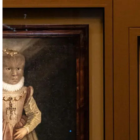
Bibliothek und aus Schloss Ambras Innsbruck. Zudem werden
Objekte aus dem Naturhistorischen Museum zu sehen sein. Dies
ist die erste von Wes Anderson und Juman Malouf kuratierte
Ausstellung. Zu ihr erscheint ein Katalog mit Abbildungen aller
ausgestellten Werke.
...Mehr lesen