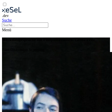
.dev
Suche
Menü
Werkstattgespräche mit Filmpionierinnen: Gerda Fritz
Film
Diskussion
Screening