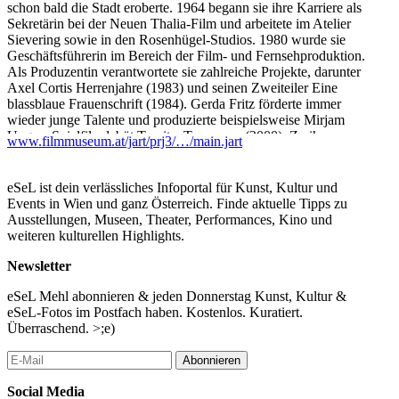
schon bald die Stadt eroberte. 1964 begann sie ihre Karriere als
Sekretärin bei der Neuen Thalia-Film und arbeitete im Atelier
Sievering sowie in den Rosenhügel-Studios. 1980 wurde sie
Geschäftsführerin im Bereich der Film- und Fernsehproduktion.
Als Produzentin verantwortete sie zahlreiche Projekte, darunter
Axel Cortis Herrenjahre (1983) und seinen Zweiteiler Eine
blassblaue Frauenschrift (1984). Gerda Fritz förderte immer
wieder junge Talente und produzierte beispielsweise Mirjam
Ungers Spielfilmdebüt Ternitz, Tennessee (2000). Zu ihrem
www.filmmuseum.at/jart/prj3/…/main.jart
Werkverzeichnis gehören auch Filme von Regisseurinnen, die
teilweise schon in dieser Reihe zu Gast waren, darunter Eine
Minute Dunkel macht uns nicht blind (1987, Susanne Zanke) und
eSeL ist dein verlässliches Infoportal für Kunst, Kultur und
Teil 4 und 5 der Lebenslinien-Reihe von Käthe Kratz (1986–88).
Events in Wien und ganz Österreich. Finde aktuelle Tipps zu
2004 erhielt Gerda Fritz, deren Produktionen zahlreich
Ausstellungen, Museen, Theater, Performances, Kino und
ausgezeichnet wurden, das Ehrenkreuz für Wissenschaft und
weiteren kulturellen Highlights.
Kunst. (Julia Pühringer)
Newsletter
Nach Vorführung des Films Die Nachtmeerfahrt (1986, Kitty
Kino) sprechen Claudia Wohlgenannt und Julia Pühringer mit
eSeL Mehl abonnieren & jeden Donnerstag Kunst, Kultur &
Gerda Fritz.
eSeL-Fotos im Postfach haben. Kostenlos. Kuratiert.
Überraschend. >;e)
Idee: Julia Pühringer, Konzept und Umsetzung: Julia Pühringer
und Wilbirg Brainin-Donnenberg
Abonnieren
In Kooperation mit der Arbeiterkammer Wien
Social Media