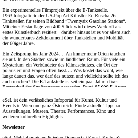
Ein experimentelles Filmprojekt über die E-Tankstelle.
1963 fotografierte der US-Pop Art Künstler Ed Ruscha 26
Tankstellen für seinen Bildband “Twentysix Gasoline Stations“.
Mit einer Erstauflage von 400 Stück wird dieses Werk oft als
erstes Künstlerbuch rezitiert – darüber hinaus ist es vor allem auch
ein wunderbares Zeitdokument über Tankstellen und Mobilität
der 60iger Jahre.
Ein Zeitsprung ins Jahr 2024…. An immer mehr Orten tauchen
sie auf. In den Städten sowie im ländlichen Raum. Für viele ein
Mysterium, ein Verbündeter des Klimaschutzes, ein Ort der
polarisiert und Fragen offen lässt…. Was kostet das wohl, wie
lange dauert das, wer darf das nutzen und vielleicht sollte ich das
auch machen? Die E-Tankstelle ist seit ein paar Jahren fixer
Bestandteil des Straßennetzes geworden. Rund 85.000 E-Autos
sind auf österreichs Straßen unterwegs. 2010 waren es gerade
einmal um die 100. Gleichzeitig ist somit auch die Dichte an E-
eSeL ist dein verlässliches Infoportal für Kunst, Kultur und
Tankstellen deutlich gestiegen. So sind es in Wien heute schon
Events in Wien und ganz Österreich. Finde aktuelle Tipps zu
über 1600 öffentliche Ladepunkte.
Ausstellungen, Museen, Theater, Performances, Kino und
weiteren kulturellen Highlights.
Für SHIFT 2023 war diese (noch-)Randerscheinung Motivation
für ein mobiles und nachhaltig-betriebenes Filmprojekt im
Newsletter
öffentlichen Raum. Im Rahmen von mehrtägigen Fahrten
innerhalb Wiens mit einem adaptierten E-Lastenrad samt
eSeL Mehl abonnieren & jeden Donnerstag Kunst, Kultur &