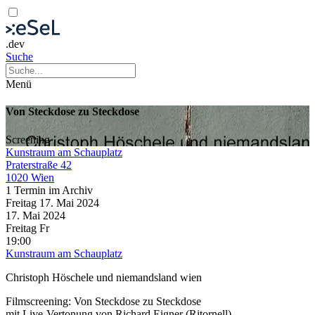
.dev
Suche
Menü
Von Steckdose zu Steckdose
Screening
Kunstraum am Schauplatz
Praterstraße 42
1020 Wien
1 Termin im Archiv
Freitag
17. Mai
2024
17. Mai
2024
Freitag
Fr
19:00
Kunstraum am Schauplatz
Christoph Höschele und niemandsland wien
Filmscreening: Von Steckdose zu Steckdose
mit Live-Vertonung von Richard Eigner (Ritornell)