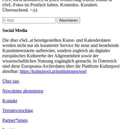
Videoequipment von Steckdose zu Steckdose entstanden
eSeL-Fotos im Postfach haben. Kostenlos. Kuratiert.
Filmaufnahmen, die elektrische Zapfstellen in ihrer Umgebung
Überraschend. >;e)
zeigen. Im No-Comment Stil, aus fixer Perspektive und ohne
künstliche Handlung oder Kommentar, sind dabei diese Orte in
Abonnieren
ihren verschiedenen städtebaulichen Settings zu sehen.
Social Media
Filmgeschichtlich ist die Tankstelle ein bekanntes und beliebtes
Motiv. Ein sozialer Mikrokosmos, oder wie es der französische
Die über eSeL.at bereitgestellten Kunst- und Kalenderdaten
Anthropologe Marc Augé beschreibt ein “Nicht-Ort”. Ein
werden nicht nur als kuratierter Service für neue und bestehende
Geschäft das immer geöffnet scheint, eine Unterbrechung in der
Kunstinteressierte aufbereitet, sondern zugleich als digitales
ständigen Bewegung aber auch ein Symbol der Mobilität und
europäisches Kulturerbe der Allgemeinheit sowie der
gleichzeitig unserer Abhängigkeit von erschöpflichen Ressourcen.
wissenschaftlichen Nutzung zugänglich gemacht. In Österreich
sind diese Europeana-Archivdaten über die Plattform Kulturpool
Zu sehen ist ein entschleunigtes, filmisches Dokument über das
abrufbar:
https://kulturpool.at/institutionen/esel
Phänomen E-Tankstelle.
Über uns
Zu dem Screening im Kunstraum am Schauplatz wird der
Musiker Richard Eigner (Ritornell) ein Percussion Liveset zu den
Newsletter abonnieren
Filmbildern arrangieren.
Kontakt
...Mehr lesen
Terminvorschlag
Partner*innen