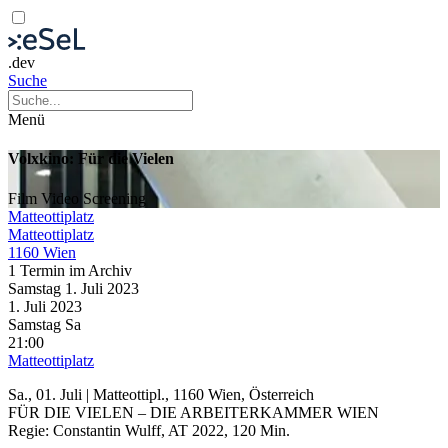
.dev
Suche
Menü
Volxkino: Für die Vielen
Film
Video
Screening
Matteottiplatz
Matteottiplatz
1160 Wien
1 Termin im Archiv
Samstag
1. Juli
2023
1. Juli
2023
Samstag
Sa
21:00
Matteottiplatz
Sa., 01. Juli | Matteottipl., 1160 Wien, Österreich
FÜR DIE VIELEN – DIE ARBEITERKAMMER WIEN
Regie: Constantin Wulff, AT 2022, 120 Min.