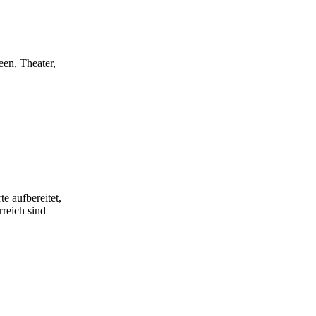
een, Theater,
e aufbereitet,
rreich sind