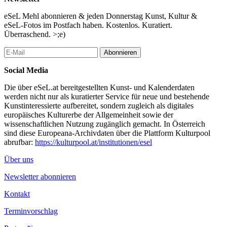
13:00 — 18:00 H /SPECIAL EVENT, FÜHRUNG
Open Studio Days
eSeL Mehl abonnieren & jeden Donnerstag Kunst, Kultur &
diverse Studios in ganz Wien
eSeL-Fotos im Postfach haben. Kostenlos. Kuratiert.
Überraschend. >;e)
13:00 — 19:00 H /AUSSTELLUNG, EINTRITT FREI
13-19h – Ausstellung: „House of INCITING PASSION“
Abonnieren
House of INCITING PASSION
Rosinagasse 19, 1150 Wien, Österreich
Social Media
13:00 — 21:00 H /EINTRITT FREI, SPECIAL EVENT
Die über eSeL.at bereitgestellten Kunst- und Kalenderdaten
CREATIVE CLUSTER OPEN DOORS
werden nicht nur als kuratierter Service für neue und bestehende
Viktor-Christ-Gasse 10, Wien, Österreich
Kunstinteressierte aufbereitet, sondern zugleich als digitales
europäisches Kulturerbe der Allgemeinheit sowie der
14:00 — 15:00 H /EINTRITT FREI, FÜHRUNG,
wissenschaftlichen Nutzung zugänglich gemacht. In Österreich
BARRIEREFREI
sind diese Europeana-Archivdaten über die Plattform Kulturpool
Rundgang „Sterblich sein“
abrufbar:
https://kulturpool.at/institutionen/esel
Dom Museum Wien
Stephansplatz 6, 1010 Wien
Über uns
14:00 — 15:00 H /AUSSTELLUNG, EINTRITT FREI, TALK,
Newsletter abonnieren
BARRIEREFREI
Artist Talk im Rahmen der Ausstellung „Games, Planes and Soft
Kontakt
Opening. Serbian Art Now“
Hilger Next
Terminvorschlag
Absberggasse 35, 1100 Wien, Österreich