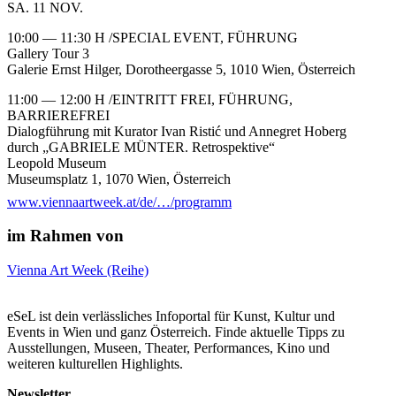
SA. 11 NOV.
10:00 — 11:30 H /SPECIAL EVENT, FÜHRUNG
Gallery Tour 3
Galerie Ernst Hilger, Dorotheergasse 5, 1010 Wien, Österreich
11:00 — 12:00 H /EINTRITT FREI, FÜHRUNG,
BARRIEREFREI
Dialogführung mit Kurator Ivan Ristić und Annegret Hoberg
durch „GABRIELE MÜNTER. Retrospektive“
Leopold Museum
Museumsplatz 1, 1070 Wien, Österreich
www.viennaartweek.at/de/…/programm
12:00 — 14:30 H /VAW FÜR ALLE, EINTRITT FREI,
FÜHRUNG, BARRIEREFREI
im Rahmen von
VIENNA ART WEEK FÜR ALLE: Barrierefreie Shuttle Tour 1
Herrengasse U3 Station, barrierefreier Ausgang Minoritenplatz,
Vienna Art Week (Reihe)
1010 Wien.
Minoritenplatz (Herrengasse U3 Station), Bruno-Kreisky-Gasse,
Wien, Österreich
eSeL ist dein verlässliches Infoportal für Kunst, Kultur und
Events in Wien und ganz Österreich. Finde aktuelle Tipps zu
12:00 — 13:30 H /SPECIAL EVENT, FÜHRUNG
Ausstellungen, Museen, Theater, Performances, Kino und
Gallery Tour 4
weiteren kulturellen Highlights.
Smolka Contemporary, Lobkowitzplatz 3, 1010 Wien, Österreich
Newsletter