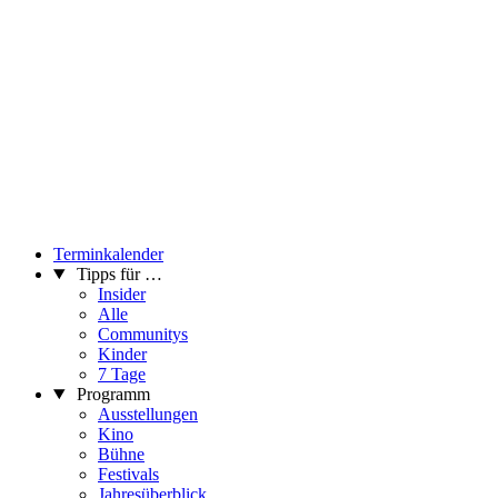
Artist talk mit PETER KOGLER und EKREM YALCINDAG
Nitsch Foundation
Hegelgasse 5, 1010 Wien, Österreich
...Mehr lesen
Terminkalender
Tipps für …
Insider
Alle
Communitys
Kinder
7 Tage
Programm
Ausstellungen
Kino
Bühne
Festivals
Jahresüberblick