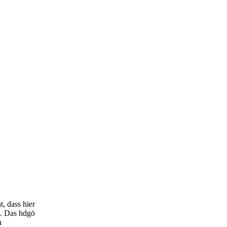
, dass hier
h. Das hdgö
n