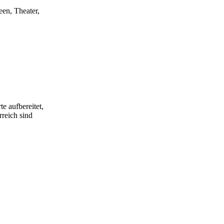
een, Theater,
e aufbereitet,
rreich sind