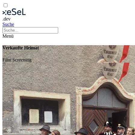
.dev
Suche
Menü
Verkaufte Heimat
Film
Screening