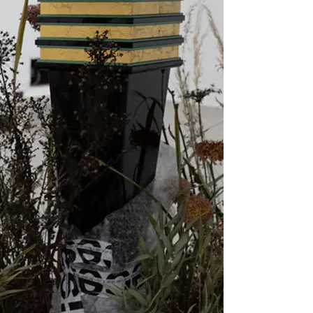
set (2013) und Night (2014) – in einem installativen Setting mit eine
t Rocca auch an einem Künstlerbuch mit weiteren Zeichnungen und Sk
ines Leporellos herausgibt.
 1960er-Jahren als Mitglied der Chicagoer Künstlergruppe Hairy Who, d
, persönliche Bildsprache gekennzeichnet, an deren Erweiterung die Kün
ch mit Brüchen und Veränderungen im Privaten. Text und repetitive Bil
glyphen über den Surrealismus bis hin zu Comics – sind vielfach einem
 auseinander. In dieser Phase der Introspektion zeigte die Künstlerin 
re Arbeiten. Symbole wie Boote, Seile, Leitern, Fische und Wolken k
Bildzeichen von Standardmöbel wie Bett, Tisch und Sessel auf das häus
 Neben ihrer künstlerischen Praxis war sie Director of Exhibitions u
banic, Apollonia T. Bitzan; Photo: © Apollonia T. Bitzan; Grafik:/Design:
tesy Matthew Marks Gallery