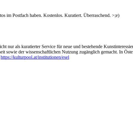
s im Postfach haben. Kostenlos. Kuratiert. Überraschend. >;e)
ht nur als kuratierter Service für neue und bestehende Kunstinteressiert
heit sowie der wissenschaftlichen Nutzung zugänglich gemacht. In Öste
:
https://kulturpool.at/institutionen/esel