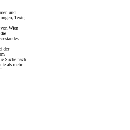
ismen und
nungen, Texte,
d von Wien
 die
ssestandes
i der
dem
die Suche nach
ute als mehr
ik u.v.m.
e Netzwerke,
ialen und
ausgedehnten
Arbeiten zeigen
ichnungen in