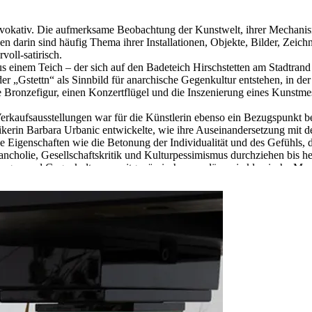
provokativ. Die aufmerksame Beobachtung der Kunstwelt, ihrer Mechan
 darin sind häufig Thema ihrer Installationen, Objekte, Bilder, Zeich
voll-satirisch.
us einem Teich – der sich auf den Badeteich Hirschstetten am Stadtran
 „Gstettn“ als Sinnbild für anarchische Gegenkultur entstehen, in der
Bronzefigur, einen Konzertflügel und die Inszenierung eines Kunstme
erkaufsausstellungen war für die Künstlerin ebenso ein Bezugspunkt be
rikerin Barbara Urbanic entwickelte, wie ihre Auseinandersetzung mit 
 Eigenschaften wie die Betonung der Individualität und des Gefühls, 
ncholie, Gesellschaftskritik und Kulturpessimismus durchziehen bis he
ungen und Gegenkulturen, zeitgenössische populäre wie klassische Mus
olitische Bereiche aus, auf die Gestaltungsmöglichkeiten durch sozial
n bestens vertraut – und auf damit zusammenhängende Phänomene der
Wechselspiel zwischen Vergangenheit und Gegenwart, zwischen hegemon
hältnissen rütteln. Als Erweiterung der Ausstellung erscheint eine
ara Urbanic, Diedrich Diederichsen, Anna Gien und Leon Kahane und 
zte von der Künstlerin noch zu Lebzeiten konzipierte Ausstellung. Ihre 
on besonderer Bedeutung. Sie plante, eine Reihe neuer Gemälde und Ze