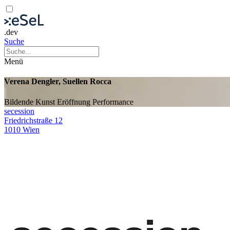
.dev
Suche
Menü
Verena Dengler, Suellen Rocca
Bildende Kunst
Eröffnung
Performance
secession
Friedrichstraße 12
1010 Wien