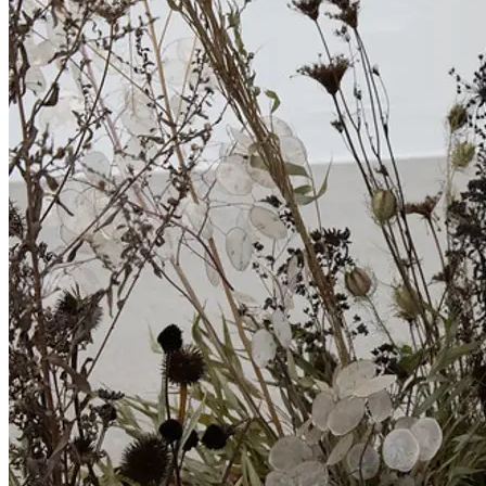
Verbindung mit Gemälden aus jüngerer Zeit – Departure (2012), At Sun
und Paravent zu zeigen. Neben dem Konzept für ihre Ausstellung ha
gearbeitet, die die Secession ihrem Entwurf entsprechend im Format e
Suellen Rocca begann ihre langjährige künstlerische Tätigkeit in den
Chicago Imagists bekannt sind. Ihr Werk ist durch eine eigenständige
beständig arbeitete. Sie spiegelt Lebensthemen wider und wandelte si
von vielfältigen visuellen Einflüssen zeugen – von ägyptischen Hiero
(unsichtbaren) Raster folgend auf der Bildfläche organisiert.
Im letzten Jahrzehnt setzte sich Rocca zunehmend mit ihrem Innenleben
Interesse am Unbewussten und inkludierte Bilder aus Träumen in ih
wieder vor und repräsentieren verschiedene Seinszustände, während 
das innere Leben anspielen.
Suellen Rocca wurde 1943 in Chicago geboren und starb im März 2020.
der Elmhurst College Art Collection in Elmhurst, Illinois.
Credits:
Verena Dengler:
v. l. n. r.:/from left to right: Boris Kap, Verena Dengler, Barbara Ur
Schildgen
Suellen Rocca:
Suellen Rocca, Untitled, 2020 © The Estate of Suellen Rocca, Cour
...Mehr lesen