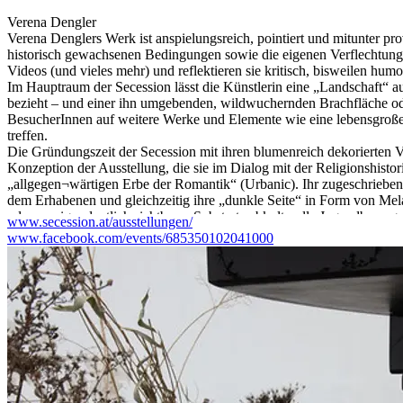
Verena Dengler
Verena Denglers Werk ist anspielungsreich, pointiert und mitunter 
historisch gewachsenen Bedingungen sowie die eigenen Verflechtungen
Videos (und vieles mehr) und reflektieren sie kritisch, bisweilen humor
Im Hauptraum der Secession lässt die Künstlerin eine „Landschaft“ a
bezieht – und einer ihn umgebenden, wildwuchernden Brachfläche oder
BesucherInnen auf weitere Werke und Elemente wie eine lebensgroße 
treffen.
Die Gründungszeit der Secession mit ihren blumenreich dekorierten V
Konzeption der Ausstellung, die sie im Dialog mit der Religionshisto
„allgegen¬wärtigen Erbe der Romantik“ (Urbanic). Ihr zugeschriebene
dem Erhabenen und gleichzeitig ihre „dunkle Seite“ in Form von Mela
oder weniger deutlich sichtbares Substrat subkulturelle Jugendbeweg
www.secession.at/ausstellungen/
Die Folgen der Romantik wirken sich auch auf gesellschaftliche und p
www.facebook.com/events/685350102041000
die Entwicklung von flexiblen Arbeitsverhältnissen – KünstlerInne
Selbstoptimierung. In den Arbeiten der Ausstellung zeigt sich das 
unterdrückten, aber auch subversiven Kräften, die an herrschenden Ver
Künstlerpublikation im Magazinformat, mit Textbeiträgen von Barb
Bildstrecken.
Verena Dengler, geboren 1981 in Wien, lebt und arbeitet in Wien.
Suellen Rocca
Die Installation von Suellen Rocca im Grafischen Kabinett ist die let
und ihre Ideen posthum umsetzen zu können, ist für die Secession v