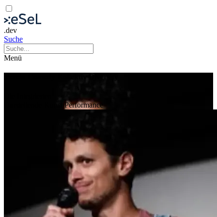
.dev
Suche
Menü
Verein Comedy Kollektiv Diversity
Die Integrierten
Darstellende Kunst
Performance