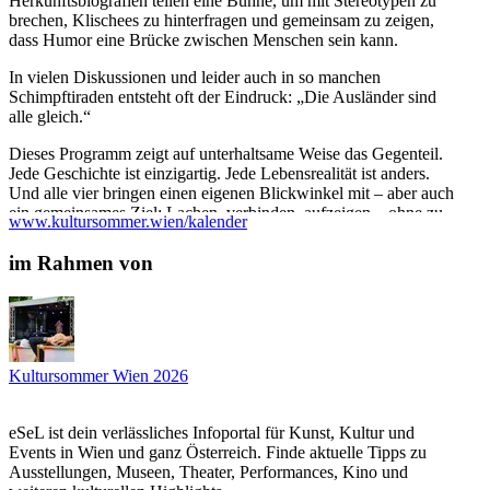
Herkunftsbiografien teilen eine Bühne, um mit Stereotypen zu
brechen, Klischees zu hinterfragen und gemeinsam zu zeigen,
dass Humor eine Brücke zwischen Menschen sein kann.
In vielen Diskussionen und leider auch in so manchen
Schimpftiraden entsteht oft der Eindruck: „Die Ausländer sind
alle gleich.“
Dieses Programm zeigt auf unterhaltsame Weise das Gegenteil.
Jede Geschichte ist einzigartig. Jede Lebensrealität ist anders.
Und alle vier bringen einen eigenen Blickwinkel mit – aber auch
ein gemeinsames Ziel: Lachen, verbinden, aufzeigen – ohne zu
www.kultursommer.wien/kalender
moralisieren.
Das Ensemble „Die Integrierten“:
im Rahmen von
Sebastian Humi – gebürtiger Araber mit christlichem Hintergrund,
aufgewachsen in Oberösterreich. Sein Humor entsteht aus dem
Spannungsfeld zwischen dörflicher katholischer Prägung,
arabischer Familienkultur und seiner queeren Identität. Er
verbindet Selbstironie mit warmherziger
Kultursommer Wien 2026
Gesellschaftsbeobachtung.
Dennis Zinner – gebürtiger Rumäne, aufgewachsen in Österreich.
eSeL ist dein verlässliches Infoportal für Kunst, Kultur und
Dennis bringt eine direkte, pointierte Art auf die Bühne, in der er
Events in Wien und ganz Österreich. Finde aktuelle Tipps zu
über Außenseitermomente, Identitätssuche und vollkommen
Ausstellungen, Museen, Theater, Performances, Kino und
absurde Alltagsbeobachtungen spricht, die zwischen