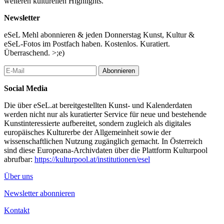
weiteren kulturellen Highlights.
osteuropäischer Elternlogik und Steirischem Kernöl Schmäh
pendeln.
Newsletter
Mehdi – Sohn einer marokkanischen Mutter und eines Schweizer
eSeL Mehl abonnieren & jeden Donnerstag Kunst, Kultur &
Vaters. Seine Herkunft ist bereits eine eigene Comedy-Premisse:
eSeL-Fotos im Postfach haben. Kostenlos. Kuratiert.
die Mischung aus nordafrikanischer Wärme, Schweizer Präzision
Überraschend. >;e)
und heimischer Realität. Er erzählt von kulturellen
Erwartungshaltungen, Integrationsmythen und den kleinen
Abonnieren
Missverständnissen, die im Alltag so komisch sein können.
Social Media
Nibal – gebürtige Syrerin, die bereits vor dem Krieg zum
Studieren nach Österreich gekommen ist. Ihre Perspektive bricht
Die über eSeL.at bereitgestellten Kunst- und Kalenderdaten
gleich mehrere Klischees zugleich: hochgebildet, humorvoll,
werden nicht nur als kuratierter Service für neue und bestehende
selbstbestimmt und mit einem feinen Blick für die Absurditäten
Kunstinteressierte aufbereitet, sondern zugleich als digitales
der österreichischen Bürokratie sowie die Schönheit und
europäisches Kulturerbe der Allgemeinheit sowie der
Herausforderungen eines Lebens zwischen zwei Sprachen.
wissenschaftlichen Nutzung zugänglich gemacht. In Österreich
sind diese Europeana-Archivdaten über die Plattform Kulturpool
Besetzung
abrufbar:
https://kulturpool.at/institutionen/esel
Comedian: Sebastian Humi
Comedian: Dennis Zinner
Über uns
Comedienne: Mehdi
Comedienne: Nibal
Newsletter abonnieren
...Mehr lesen
Kontakt