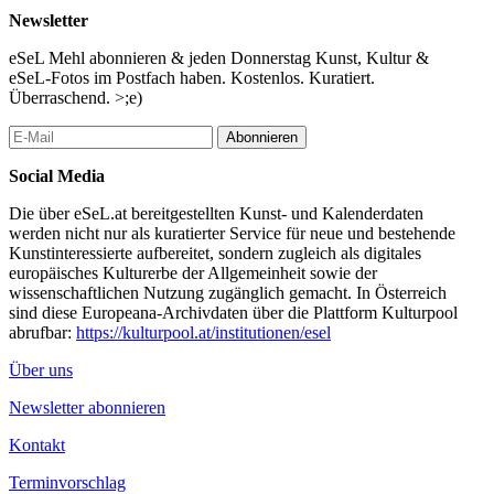
Edmund Mach (Aloisius Schnedel), Michel Nedjar, Fritz Opitz,
Newsletter
Otto Prinz, Arnold Schmidt, Josef Till, Oswald Tschirtner, August
Walla
eSeL Mehl abonnieren & jeden Donnerstag Kunst, Kultur &
eSeL-Fotos im Postfach haben. Kostenlos. Kuratiert.
Wir zeigen in Raabs an der Thaya eine Auswahl ihrer Arbeiten.
Überraschend. >;e)
Öffnungszeiten: Sa. 14.00-16.00 Uhr, So. 10.00-12.00 und
Abonnieren
14.00-16.00 Uhr
Social Media
...Mehr lesen
Die über eSeL.at bereitgestellten Kunst- und Kalenderdaten
werden nicht nur als kuratierter Service für neue und bestehende
Kunstinteressierte aufbereitet, sondern zugleich als digitales
europäisches Kulturerbe der Allgemeinheit sowie der
wissenschaftlichen Nutzung zugänglich gemacht. In Österreich
sind diese Europeana-Archivdaten über die Plattform Kulturpool
abrufbar:
https://kulturpool.at/institutionen/esel
Über uns
Newsletter abonnieren
Kontakt
Terminvorschlag