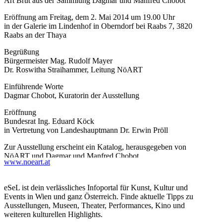
Art Brut aus der Sammlung Dagmar und Manfred Chobot
Eröffnung am Freitag, dem 2. Mai 2014 um 19.00 Uhr
in der Galerie im Lindenhof in Oberndorf bei Raabs 7, 3820
Raabs an der Thaya
Begrüßung
Bürgermeister Mag. Rudolf Mayer
Dr. Roswitha Straihammer, Leitung NöART
Einführende Worte
Dagmar Chobot, Kuratorin der Ausstellung
Eröffnung
Bundesrat Ing. Eduard Köck
in Vertretung von Landeshauptmann Dr. Erwin Pröll
Zur Ausstellung erscheint ein Katalog, herausgegeben von
NöART und Dagmar und Manfred Chobot.
www.noeart.at
In der Ausstellung sind folgende Künstler vertreten:
Josef Bachler, Georgy Bretschneider, Gaston Chaissac, Anton
eSeL ist dein verlässliches Infoportal für Kunst, Kultur und
Dobay, Alois Fischbach, Johann Fischer, Franz Gableck, Johann
Events in Wien und ganz Österreich. Finde aktuelle Tipps zu
Garber, Madge Gill, Ferdinand Hauer, Johann Hauser, Ernst
Ausstellungen, Museen, Theater, Performances, Kino und
Herbeck (Alexander), Rudolf Horacek, Franz Kamlander, Franz
weiteren kulturellen Highlights.
Kernbeis, Fritz Koller, Johann Korec, Rudolf Limberger (Max),