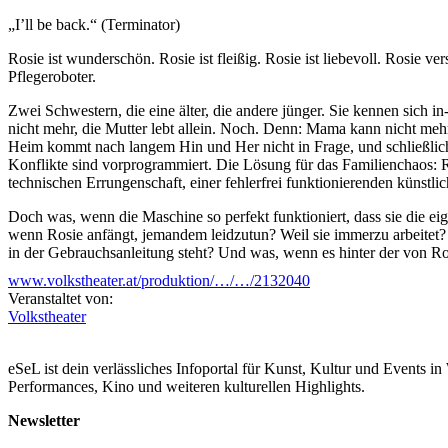
„I’ll be back.“ (Terminator)
Rosie ist wunderschön. Rosie ist fleißig. Rosie ist liebevoll. Rosie ver
Pflegeroboter.
Zwei Schwestern, die eine älter, die andere jünger. Sie kennen sich i
nicht mehr, die Mutter lebt allein. Noch. Denn: Mama kann nicht mehr
Heim kommt nach langem Hin und Her nicht in Frage, und schließlic
Konflikte sind vorprogrammiert. Die Lösung für das Familienchaos: R
technischen Errungenschaft, einer fehlerfrei funktionierenden künstlich
Doch was, wenn die Maschine so perfekt funktioniert, dass sie die e
wenn Rosie anfängt, jemandem leidzutun? Weil sie immerzu arbeitet?
in der Gebrauchsanleitung steht? Und was, wenn es hinter der von Ro
www.volkstheater.at/produktion/…/…/2132040
„Schwarzer Schwan“ ist ein Begriff, mit dem ein Ereignis bezeichnet 
Veranstaltet von:
Regisseurin Anne Bader beschäftigt sich mit ihrem Team in der Au
Volkstheater
SCHWÄNE
gleich mit zweien solcher Phänomene: Dem bis vor kurzem völlig unde
den anderen passiert: Dass sich das Eltern-Kind-Verhältnis umdreht.
eSeL ist dein verlässliches Infoportal für Kunst, Kultur und Events i
Performances, Kino und weiteren kulturellen Highlights.
...Mehr lesen
Newsletter