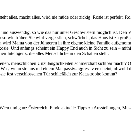
steht alles, macht alles, wird nie müde oder zickig. Rosie ist perfekt. Ro
n- und auswendig, so wie das nur unter Geschwistern möglich ist. Den Va
 so wie früher. Sie wird vergesslich, schwächelt, das Haus ist zu groß
h wird Mama von der Jüngeren in ihre eigene kleine Familie aufgeno
osie. Und anfangs scheint ein Happy End auch in Sicht zu sein – mithil
en Intelligenz, die alles Menschliche in den Schatten stellt.
igenen, menschlichen Unzulänglichkeiten schmerzhaft sichtbar macht? 
 Was, wenn sie uns mit einem Mal passiv-aggressiv erscheint, obwohl 
sie fest verschlossenen Tür schließlich zur Katastrophe kommt?
wird, das unvorhergesehen eintritt, aber im Nachhinein voraussagbar er
seinandersetzung mit der österreichischen Erstaufführung von SCHWAR
nkbaren, künstlich intelligenten Pflegeroboter und dem, was doch eige
n Wien und ganz Österreich. Finde aktuelle Tipps zu Ausstellungen, Mus