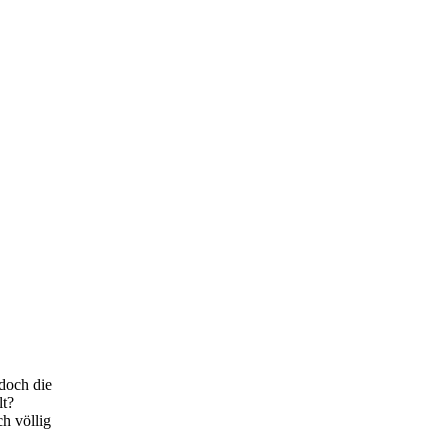
 doch die
lt?
h völlig