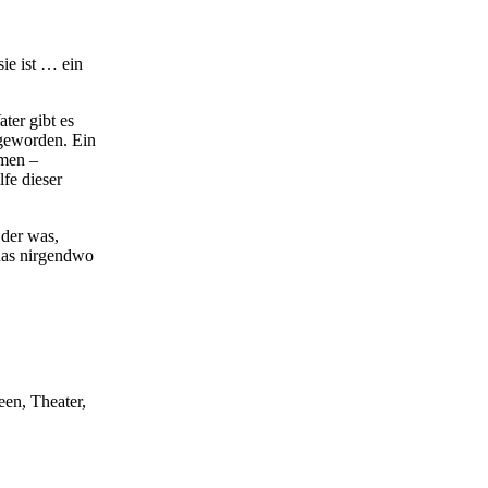
sie ist … ein
ter gibt es
 geworden. Ein
mmen –
fe dieser
Oder was,
das nirgendwo
scheint. Die
ZE
ntlich nur
een, Theater,