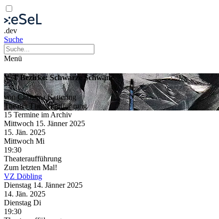
.dev
Suche
Menü
V°T Bezirke: Schwarze Schwäne
von Christina Kettering
Theater
Theateraufführung
15 Termine im Archiv
Mittwoch
15. Jänner
2025
15. Jän.
2025
Mittwoch
Mi
19:30
Theateraufführung
Zum letzten Mal!
VZ Döbling
Dienstag
14. Jänner
2025
14. Jän.
2025
Dienstag
Di
19:30