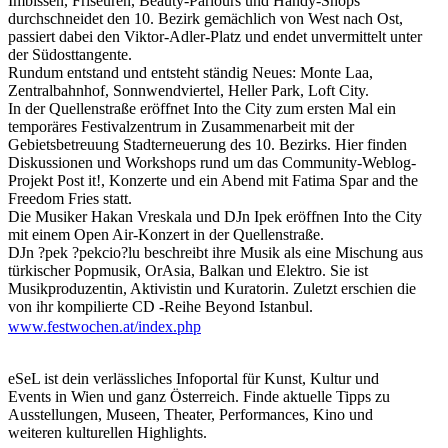
Imbissen, Friseuren, Beauty-Parlours und Handy-Shops
durchschneidet den 10. Bezirk gemächlich von West nach Ost,
passiert dabei den Viktor-Adler-Platz und endet unvermittelt unter
der Südosttangente.
Rundum entstand und entsteht ständig Neues: Monte Laa,
Zentralbahnhof, Sonnwendviertel, Heller Park, Loft City.
In der Quellenstraße eröffnet Into the City zum ersten Mal ein
temporäres Festivalzentrum in Zusammenarbeit mit der
Gebietsbetreuung Stadterneuerung des 10. Bezirks. Hier finden
Diskussionen und Workshops rund um das Community-Weblog-
Projekt Post it!, Konzerte und ein Abend mit Fatima Spar and the
Freedom Fries statt.
Die Musiker Hakan Vreskala und DJn Ipek eröffnen Into the City
mit einem Open Air-Konzert in der Quellenstraße.
DJn ?pek ?pekcio?lu beschreibt ihre Musik als eine Mischung aus
türkischer Popmusik, OrAsia, Balkan und Elektro. Sie ist
Musikproduzentin, Aktivistin und Kuratorin. Zuletzt erschien die
von ihr kompilierte CD -Reihe Beyond Istanbul.
Der türkisch-kurdische Sänger und Musiker Hakan Vreskala
www.festwochen.at/index.php
mischt seine eigenen Lieder mit traditioneller türkischer Musik in
einer Mischung aus Punk und traditionellen Rhythmen. Hakan
Vreskala wird am Eröffnungswochenende im Festivalzentrum
eSeL ist dein verlässliches Infoportal für Kunst, Kultur und
zusätzlich ein unverstärktes Konzert spielen und einen Workshop
Events in Wien und ganz Österreich. Finde aktuelle Tipps zu
für türkische Trommel abhalten.
Ausstellungen, Museen, Theater, Performances, Kino und
weiteren kulturellen Highlights.