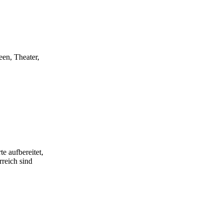
een, Theater,
e aufbereitet,
rreich sind