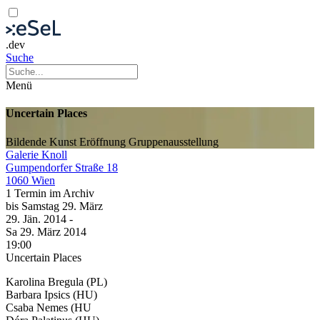
.dev
Suche
Menü
Uncertain Places
Bildende Kunst
Eröffnung
Gruppenausstellung
Galerie Knoll
Gumpendorfer Straße 18
1060 Wien
1 Termin im Archiv
bis
Samstag
29. März
29. Jän.
2014
-
Sa
29. März
2014
19:00
Uncertain Places
Karolina Bregula (PL)
Barbara Ipsics (HU)
Csaba Nemes (HU