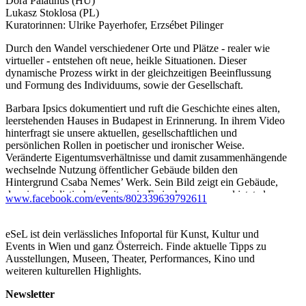
Dóra Palatinus (HU)
Lukasz Stoklosa (PL)
Kuratorinnen: Ulrike Payerhofer, Erzsébet Pilinger
Durch den Wandel verschiedener Orte und Plätze - realer wie
virtueller - entstehen oft neue, heikle Situationen. Dieser
dynamische Prozess wirkt in der gleichzeitigen Beeinflussung
und Formung des Individuums, sowie der Gesellschaft.
Barbara Ipsics dokumentiert und ruft die Geschichte eines alten,
leerstehenden Hauses in Budapest in Erinnerung. In ihrem Video
hinterfragt sie unsere aktuellen, gesellschaftlichen und
persönlichen Rollen in poetischer und ironischer Weise.
Veränderte Eigentumsverhältnisse und damit zusammenhängende
wechselnde Nutzung öffentlicher Gebäude bilden den
Hintergrund Csaba Nemes’ Werk. Sein Bild zeigt ein Gebäude,
dass in sozialistischen Zeiten ein Ferienhaus war, und jetzt als
www.facebook.com/events/802339639792611
Tempel benutzt wird. ?ukasz Stok?osas Malerei, welche sich auf
historische Filme und Gebäude bezieht, thematisiert die
unzähligen Projektionen in uns bekannte und begehrte Plätze oder
eSeL ist dein verlässliches Infoportal für Kunst, Kultur und
Orte. Die Traumkugeln von Dóra Palatinus hingegen, behandeln
Events in Wien und ganz Österreich. Finde aktuelle Tipps zu
Schauplätze tatsächlicher Verhandlungen, ganz entgegen der
Ausstellungen, Museen, Theater, Performances, Kino und
eigentlichen Funktion ihrer Objekte. Sie zeigt zukünftig geplante
weiteren kulturellen Highlights.
Orte der Glückseligkeit. Im Film Fire Followers von Karolina
Bregu?a wiederum, wird die fiktive Geschichte eines Dorfes
Newsletter
erzählt, welches immer wieder von alles zerstörenden Feuern