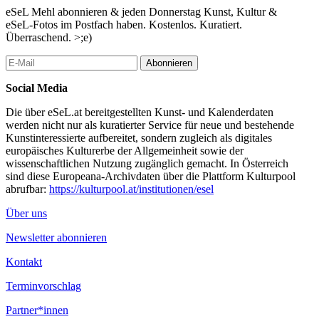
heimgesucht wird. Die Katastrophen der Vergangenheit
eSeL Mehl abonnieren & jeden Donnerstag Kunst, Kultur &
bestimmen das Leben der Dorfbewohner der Gegenwart in vielen
eSeL-Fotos im Postfach haben. Kostenlos. Kuratiert.
Details. Was passiert mit einer Gesellschaft wenn sich ihre Werte
Überraschend. >;e)
und Funktionsmodi derart fokussieren bzw. verschieben? Mit der
Figur eines sehr positiv gestimmten Museumskuratoren, verweist
Abonnieren
Bregu?a gleichzeitig geschickt auf reale. als auch imaginäre
Social Media
Rollenbilder der Kunstszene mit vorstellbaren grotesken,
gewagten und selbstironischen Ausprägungen.
Die über eSeL.at bereitgestellten Kunst- und Kalenderdaten
werden nicht nur als kuratierter Service für neue und bestehende
...Mehr lesen
Kunstinteressierte aufbereitet, sondern zugleich als digitales
europäisches Kulturerbe der Allgemeinheit sowie der
wissenschaftlichen Nutzung zugänglich gemacht. In Österreich
sind diese Europeana-Archivdaten über die Plattform Kulturpool
abrufbar:
https://kulturpool.at/institutionen/esel
Über uns
Newsletter abonnieren
Kontakt
Terminvorschlag
Partner*innen